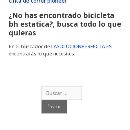
cinta de correr pioneer
¿No has encontrado bicicleta
bh estatica?, busca todo lo que
quieras
En el buscador de
LASOLUCIONPERFECTA.ES
encontrarás lo que necesites:
B
u
s
c
a
r