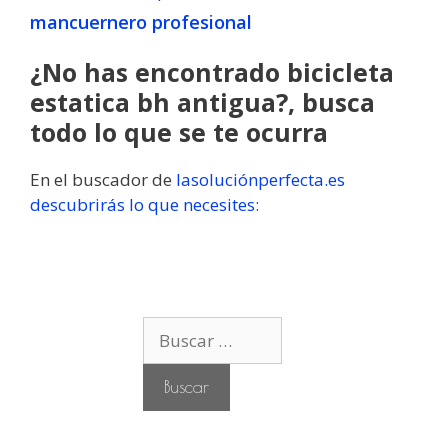
mancuernero profesional
¿No has encontrado bicicleta
estatica bh antigua?, busca
todo lo que se te ocurra
En el buscador de
lasoluciónperfecta.es
descubrirás lo que necesites:
B
u
s
c
a