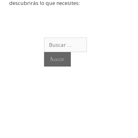
descubrirás lo que necesites:
B
u
s
c
a
r
: