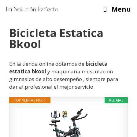
Saltar
Menu
La Solución Perfecta
al
contenido
Bicicleta Estatica
Bkool
En la tienda online dotamos de
bicicleta
estatica bkool
y maquinaria musculación
gimnasios de alto desempeño , siempre para
dar al profesional el mejor servicio.
TOP VENTAS NO. 1
REBAJAS