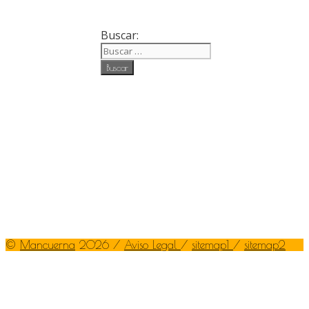
Buscar:
©
Mancuerna
2026 /
Aviso Legal
/
sitemap1
/
sitemap2