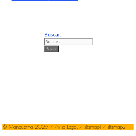
Buscar:
©
Mancuerna
2026 /
Aviso Legal
/
sitemap1
/
sitemap2