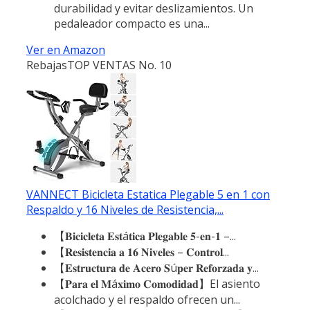
durabilidad y evitar deslizamientos. Un
pedaleador compacto es una...
Ver en Amazon
Rebajas
TOP VENTAS No. 10
VANNECT Bicicleta Estatica Plegable 5 en 1 con
Respaldo y 16 Niveles de Resistencia,...
【𝐁𝐢𝐜𝐢𝐜𝐥𝐞𝐭𝐚 𝐄𝐬𝐭á𝐭𝐢𝐜𝐚 𝐏𝐥𝐞𝐠𝐚𝐛𝐥𝐞 𝟓-𝐞𝐧-𝟏 –...
【𝐑𝐞𝐬𝐢𝐬𝐭𝐞𝐧𝐜𝐢𝐚 𝐚 𝟏𝟔 𝐍𝐢𝐯𝐞𝐥𝐞𝐬 – 𝐂𝐨𝐧𝐭𝐫𝐨𝐥...
【𝐄𝐬𝐭𝐫𝐮𝐜𝐭𝐮𝐫𝐚 𝐝𝐞 𝐀𝐜𝐞𝐫𝐨 𝐒ú𝐩𝐞𝐫 𝐑𝐞𝐟𝐨𝐫𝐳𝐚𝐝𝐚 𝐲...
【𝐏𝐚𝐫𝐚 𝐞𝐥 𝐌á𝐱𝐢𝐦𝐨 𝐂𝐨𝐦𝐨𝐝𝐢𝐝𝐚𝐝】El asiento
acolchado y el respaldo ofrecen un...