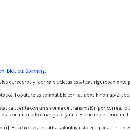
, Bicicleta Spinning...
es duraderos y fabrica bicicletas estaticas rigurosamente 
 estática Toputure es compatible con las apps kinomap/Z-spor
statica cuenta con un sistema de transmisión por correa, lo q
nta con un cuadro triangular y una estructura inferior en f
to】Esta bicicleta estatica spinning está equipada con un v