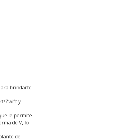
para brindarte
t/Zwift y
ue le permite...
orma de V, lo
olante de