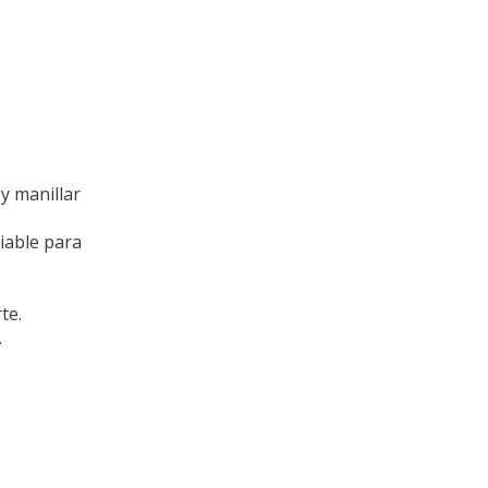
y manillar
iable para
te.
.