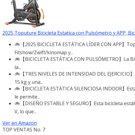
2025 Toputure Bicicleta Estatica con Pulsómetro y APP, Bici 
🚲【2025 BICICLETA ESTÁTICA LÍDER CON APP】Toputure
Fitshow/Zwift/kinomap y...
🚲【BICICLETA ESTÁTICA CON PULSÓMETRO】La Bicicleta 
la...
🚲【TRES NIVELES DE INTENSIDAD DEL EJERCICIO】Esta B
15 kg y una...
🚲【BICICLETA ESTÁTICA SILENCIOSA INDOOR】Esta bici
le permite...
🚲【DISEÑO ESTABLE Y SEGURO】Esta bicicleta estática
V, lo que...
Ver en Amazon
TOP VENTAS No. 7