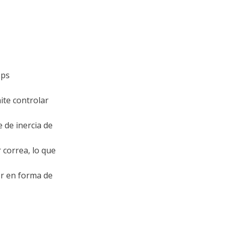
pps
te controlar
de inercia de
correa, lo que
r en forma de