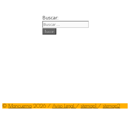
Buscar:
©
Mancuerna
2026 /
Aviso Legal
/
sitemap1
/
sitemap2