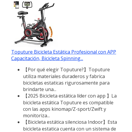
Toputure Bicicleta Estática Profesional con APP
Capacitación, Bicicleta Spinning...
【Por qué elegir Toputure?】Toputure
utiliza materiales duraderos y fabrica
bicicletas estaticas rigurosamente para
brindarte una...
【2025 Bicicleta estática líder con app 】La
bicicleta estática Toputure es compatible
con las apps kinomap/Z-sport/Zwift y
monitoriza...
【Bicicleta estática silenciosa Indoor】Esta
bicicleta estatica cuenta con un sistema de