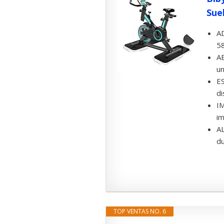
Suel
A
58
AB
un
ES
di
IM
im
AL
du
TOP VENTAS NO. 6