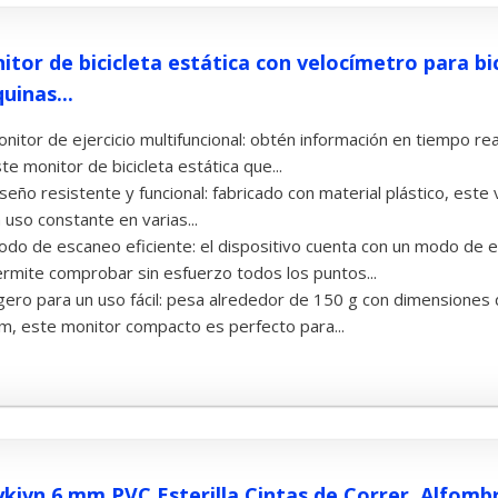
itor de bicicleta estática con velocímetro para bic
uinas...
nitor de ejercicio multifuncional: obtén información en tiempo r
te monitor de bicicleta estática que...
seño resistente y funcional: fabricado con material plástico, est
 uso constante en varias...
do de escaneo eficiente: el dispositivo cuenta con un modo de 
rmite comprobar sin esfuerzo todos los puntos...
gero para un uso fácil: pesa alrededor de 150 g con dimension
, este monitor compacto es perfecto para...
ykivn 6 mm PVC Esterilla Cintas de Correr, Alfombr