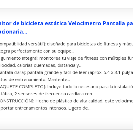
itor de bicicleta estática Velocímetro Pantalla pa
cionaria...
ompatibilidad versátil]: diseñado para bicicletas de fitness y máq
tegra perfectamente con su equipo...
guimiento integral: monitorea tu viaje de fitness con múltiples f
locidad, calorías quemadas, distancia y...
antalla clara]: pantalla grande y fácil de leer (aprox. 5.4 x 3.1 pu
tos de entrenamiento. Mantente...
AQUETE COMPLETO]: Incluye todo lo necesario para la instalación
tática, 2 sensores de frecuencia cardíaca con...
ONSTRUCCIÓN]: Hecho de plástico de alta calidad, este velocím
portar entrenamientos intensos. Ligero de...