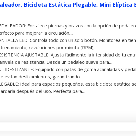
leador, Bicicleta Estática Plegable, Mini Elíptica E
.
DALEADOR: Fortalece piernas y brazos con la opción de pedaleo h
rfecto para mejorar la circulación,...
NTALLA LED: Controla todo con un solo botón. Monitorea en tiemp
trenamiento, revoluciones por minuto (RPM),...
SISTENCIA AJUSTABLE: Ajusta fácilmente la intensidad de tu ent
nivela de resistencia. Desde un pedaleo suave para...
TIDESLIZANTE: Equipado con patas de goma acanaladas y pedale
e evitan deslizamientos, garantizando...
EGABLE: Ideal para espacios pequeños, esta bicicleta estática se
ardarla después del uso. Perfecta para...