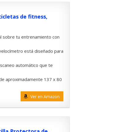
icletas de fitness,
eal sobre tu entrenamiento con
e velocímetro está diseñado para
escaneo automático que te
es de aproximadamente 137 x 80
Ver en Amazon
illa Protectora de