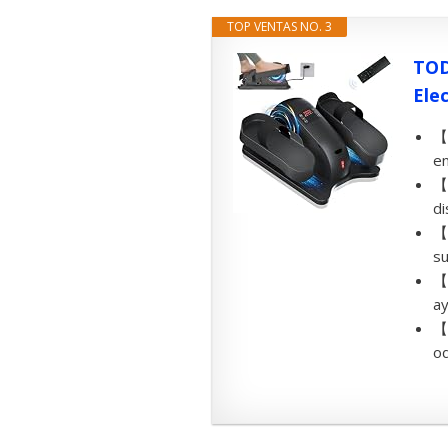
TOP VENTAS NO. 3
TOD
Elec
【S
en
【L
di
【Q
su
【M
ay
【
od