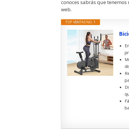
conoces sabrás que tenemos u
web.
TOP VENTAS NO. 1
Bici
En
pr
Mo
di
Re
pa
Di
qu
Fá
ba