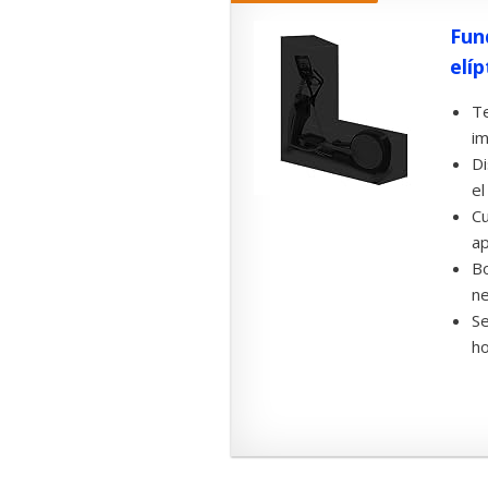
Fun
elíp
Te
im
Di
el
Cu
ap
Bo
ne
Se
ho