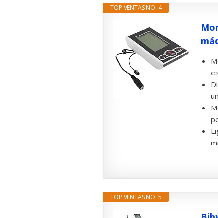
TOP VENTAS NO. 4
Mon
máq
Mo
es
Di
un
Mo
pe
Li
mm
TOP VENTAS NO. 5
Bib