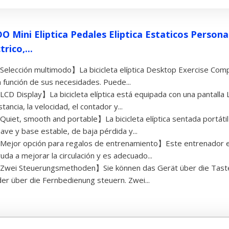
O Mini Eliptica Pedales Eliptica Estaticos Person
trico,...
elección multimodo】La bicicleta elíptica Desktop Exercise Com
 función de sus necesidades. Puede...
CD Display】La bicicleta elíptica está equipada con una pantalla 
stancia, la velocidad, el contador y...
uiet, smooth and portable】La bicicleta elíptica sentada portáti
ave y base estable, de baja pérdida y...
ejor opción para regalos de entrenamiento】Este entrenador el
uda a mejorar la circulación y es adecuado...
Zwei Steuerungsmethoden】Sie können das Gerät über die Taste
er über die Fernbedienung steuern. Zwei...