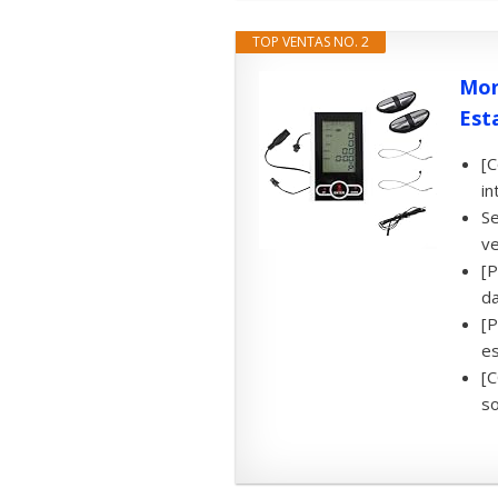
TOP VENTAS NO. 2
Mon
Esta
[C
in
Se
ve
[P
da
[P
es
[C
so