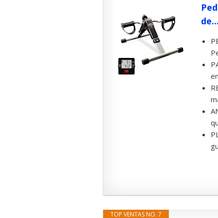
Peda
de..
PE
Pe
PA
en
RE
ma
AN
qu
PL
gu
TOP VENTAS NO. 7