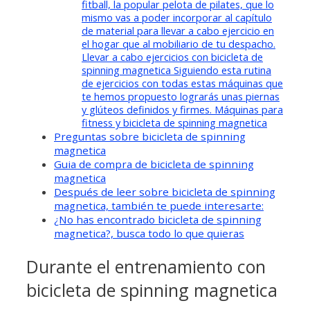
fitball, la popular pelota de pilates, que lo
mismo vas a poder incorporar al capítulo
de material para llevar a cabo ejercicio en
el hogar que al mobiliario de tu despacho.
Llevar a cabo ejercicios con bicicleta de
spinning magnetica Siguiendo esta rutina
de ejercicios con todas estas máquinas que
te hemos propuesto lograrás unas piernas
y glúteos definidos y firmes. Máquinas para
fitness y bicicleta de spinning magnetica
Preguntas sobre bicicleta de spinning
magnetica
Guia de compra de bicicleta de spinning
magnetica
Después de leer sobre bicicleta de spinning
magnetica, también te puede interesarte:
¿No has encontrado bicicleta de spinning
magnetica?, busca todo lo que quieras
Durante el entrenamiento con
bicicleta de spinning magnetica