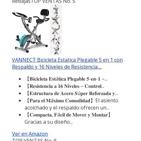
Rebajas
TOP VENTAS No. 5
VANNECT Bicicleta Estatica Plegable 5 en 1 con
Respaldo y 16 Niveles de Resistencia,...
【𝐁𝐢𝐜𝐢𝐜𝐥𝐞𝐭𝐚 𝐄𝐬𝐭á𝐭𝐢𝐜𝐚 𝐏𝐥𝐞𝐠𝐚𝐛𝐥𝐞 𝟓-𝐞𝐧-𝟏 –...
【𝐑𝐞𝐬𝐢𝐬𝐭𝐞𝐧𝐜𝐢𝐚 𝐚 𝟏𝟔 𝐍𝐢𝐯𝐞𝐥𝐞𝐬 – 𝐂𝐨𝐧𝐭𝐫𝐨𝐥...
【𝐄𝐬𝐭𝐫𝐮𝐜𝐭𝐮𝐫𝐚 𝐝𝐞 𝐀𝐜𝐞𝐫𝐨 𝐒ú𝐩𝐞𝐫 𝐑𝐞𝐟𝐨𝐫𝐳𝐚𝐝𝐚 𝐲...
【𝐏𝐚𝐫𝐚 𝐞𝐥 𝐌á𝐱𝐢𝐦𝐨 𝐂𝐨𝐦𝐨𝐝𝐢𝐝𝐚𝐝】El asiento
acolchado y el respaldo ofrecen un...
【𝐂𝐨𝐦𝐩𝐚𝐜𝐭𝐚, 𝐅á𝐜𝐢𝐥 𝐝𝐞 𝐌𝐨𝐯𝐞𝐫 𝐲 𝐌𝐨𝐧𝐭𝐚𝐫】
Gracias a su diseño...
Ver en Amazon
TOP VENTAS No. 6