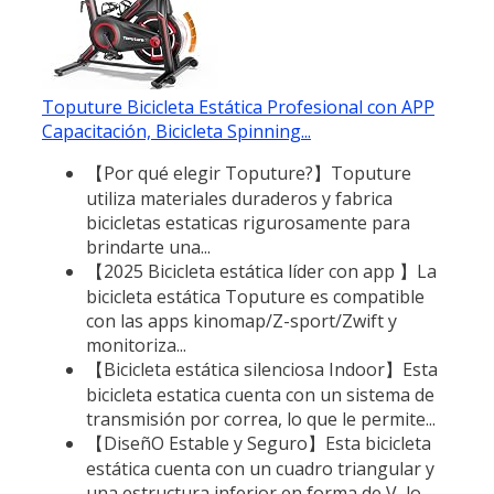
Toputure Bicicleta Estática Profesional con APP
Capacitación, Bicicleta Spinning...
【Por qué elegir Toputure?】Toputure
utiliza materiales duraderos y fabrica
bicicletas estaticas rigurosamente para
brindarte una...
【2025 Bicicleta estática líder con app 】La
bicicleta estática Toputure es compatible
con las apps kinomap/Z-sport/Zwift y
monitoriza...
【Bicicleta estática silenciosa Indoor】Esta
bicicleta estatica cuenta con un sistema de
transmisión por correa, lo que le permite...
【DiseñO Estable y Seguro】Esta bicicleta
estática cuenta con un cuadro triangular y
una estructura inferior en forma de V, lo