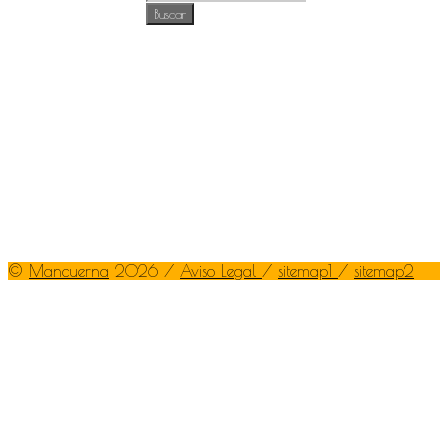
©
Mancuerna
2026 /
Aviso Legal
/
sitemap1
/
sitemap2