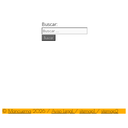
Buscar:
©
Mancuerna
2026 /
Aviso Legal
/
sitemap1
/
sitemap2