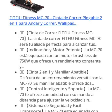
FITFIU Fitness MC-70 - Cinta de Correr Plegable 2
en 1 para Andar y Correr, Walkpad...
🏃‍♂️【Cinta de Correr FITFIU Fitness MC-
70】La cinta de correr FITFIU Fitness MC-70
será tu aliada perfecta para alcanzar tus...
🏃‍♂️【Inclinación y Motor Potente】La MC-70
está equipada con un motor brushless de
750W que ofrece un rendimiento constante
y...
🏃‍♂️【Cinta 2 en 1 y Manillar Abatible】
Disfruta de un entrenamiento versátil con la
MC-70. Su manillar abatible ofrece dos...
🏃‍♂️【Control Inteligente y Soporte】La MC-
70 te ofrece comodidad con su mando a
distancia para ajustar la velocidad sin...
🏃‍♂️【Sistema de Seguridad y Fácil
Transporte】La MC-70 está equipada con