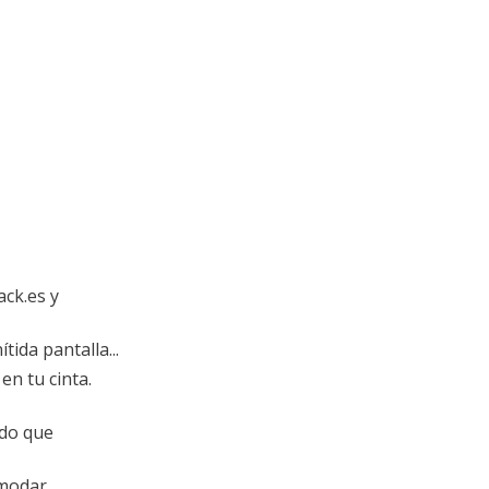
ack.es y
tida pantalla...
en tu cinta.
odo que
omodar