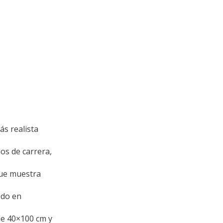
s realista
os de carrera,
que muestra
odo en
de 40×100 cm y