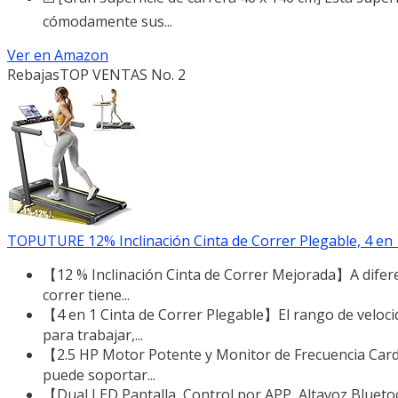
cómodamente sus...
Ver en Amazon
Rebajas
TOP VENTAS No. 2
TOPUTURE 12% Inclinación Cinta de Correr Plegable, 4 en 1 C
【12 % Inclinación Cinta de Correr Mejorada】A difere
correr tiene...
【4 en 1 Cinta de Correr Plegable】El rango de veloci
para trabajar,...
【2.5 HP Motor Potente y Monitor de Frecuencia Cardí
puede soportar...
【Dual LED Pantalla, Control por APP, Altavoz Blueto