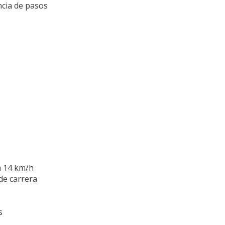
ncia de pasos
a 14 km/h
 de carrera
s