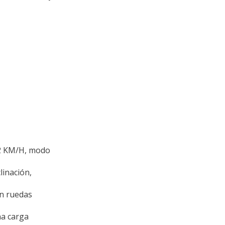
12 KM/H, modo
linación,
on ruedas
a carga