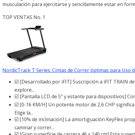
musculación para ejercitarse y sencillamente estar en for
TOP VENTAS No. 1
NordicTrack T Series: Cintas de Correr óptimas para Uso do
☑️ [Desarrollado por iFIT] Suscripción a iFIT TRAIN de
explore...
☑️ [Pantalla LCD de 5" y estante para dispositivos] Con
☑️ [0-16 KM/H] Un potente motor de 2,6 CHP significa
Elige la...
☑️ [10% de inclinación] La amortiguación KeyFlex pro
caminar y correr...
☑️ [Gran superficie de carrera 46 x 140 cm] Esta sup