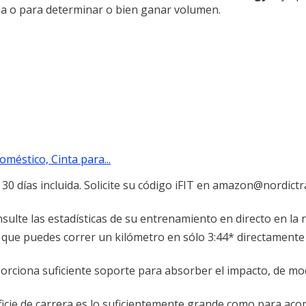
ma o para determinar o bien ganar volumen.
méstico, Cinta para...
 30 días incluida. Solicite su código iFIT en amazon@nordictr
sulte las estadísticas de su entrenamiento en directo en la ní
 que puedes correr un kilómetro en sólo 3:44* directamente 
porciona suficiente soporte para absorber el impacto, de m
erficie de carrera es lo suficientemente grande como para ac