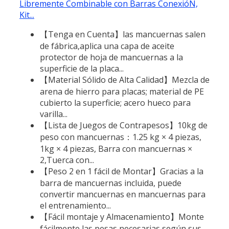
Libremente Combinable con Barras ConexióN,
Kit...
【Tenga en Cuenta】las mancuernas salen
de fábrica,aplica una capa de aceite
protector de hoja de mancuernas a la
superficie de la placa...
【Material Sólido de Alta Calidad】Mezcla de
arena de hierro para placas; material de PE
cubierto la superficie; acero hueco para
varilla...
【Lista de Juegos de Contrapesos】10kg de
peso con mancuernas：1.25 kg × 4 piezas,
1kg × 4 piezas, Barra con mancuernas ×
2,Tuerca con...
【Peso 2 en 1 fácil de Montar】Gracias a la
barra de mancuernas incluida, puede
convertir mancuernas en mancuernas para
el entrenamiento...
【Fácil montaje y Almacenamiento】Monte
fácilmente las pesas necesarias según sus