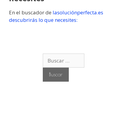
En el buscador de
lasoluciónperfecta.es
descubrirás lo que necesites:
B
u
s
c
a
r
: