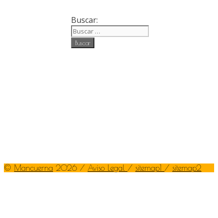
Buscar:
©
Mancuerna
2026 /
Aviso Legal
/
sitemap1
/
sitemap2