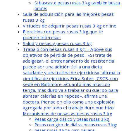
Si buscaste pesas rusas 3 kg también busca
online:
Guía de adquisición para las mejores pesas
rusas 3 kg
Virtudes de adquirir pesas rusas 3 kg online
Ejercicios con pesas rusas 3 kg que te
pueden interesar:
Salud y pesas y pesas rusas 3 kg
Trabajo con pesas rusas 3 kg: – Apoye sus
objetivos de pérdida de peso. «Si trata de
adelgazar, el entrenamiento de resistencia
puede ser una adición útil a una dieta
saludable y una rutina de ejercicios», afirma la
científica de ejercicios Erica Suter , CSCS, con
sede en Baltimore .«Cuanto más músculo
tenga, más duro va a trabajar su cuerpo para
abrasar calorías en reposo», afirma una
doctora. Piense en ello como una explosión
agregada por todo el trabajo duro que hizo.
Mecanismos de pesas vs pesas rusas 3 kg
Pesas carga clásico y pesas rusas 3 kg
Pesas con giro de dial vs pesas rusas 3 kg:
pesas rusas 3 kg y Giro del asa: