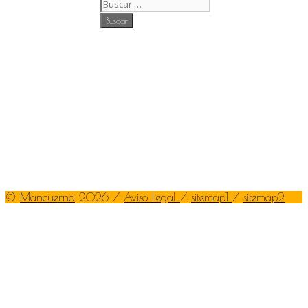
©
Mancuerna
2026 /
Aviso Legal
/
sitemap1
/
sitemap2