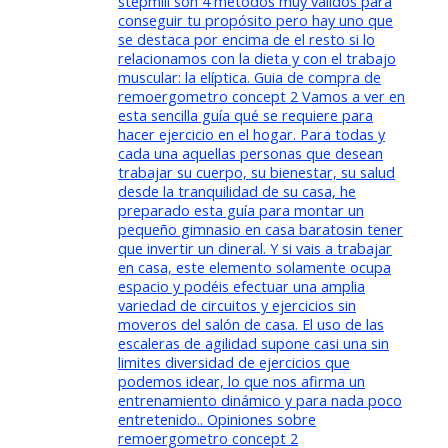
stepmill son 4 métodos muy válidos para
conseguir tu propósito pero hay uno que
se destaca por encima de el resto si lo
relacionamos con la dieta y con el trabajo
muscular: la elíptica. Guia de compra de
remoergometro concept 2 Vamos a ver en
esta sencilla guía qué se requiere para
hacer ejercicio en el hogar. Para todas y
cada una aquellas personas que desean
trabajar su cuerpo, su bienestar, su salud
desde la tranquilidad de su casa, he
preparado esta guía para montar un
pequeño gimnasio en casa baratosin tener
que invertir un dineral. Y si vais a trabajar
en casa, este elemento solamente ocupa
espacio y podéis efectuar una amplia
variedad de circuitos y ejercicios sin
moveros del salón de casa. El uso de las
escaleras de agilidad supone casi una sin
limites diversidad de ejercicios que
podemos idear, lo que nos afirma un
entrenamiento dinámico y para nada poco
entretenido.. Opiniones sobre
remoergometro concept 2