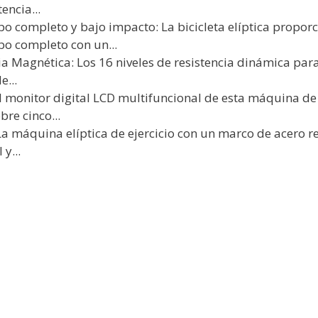
encia...
 completo y bajo impacto: La bicicleta elíptica proporc
po completo con un...
ia Magnética: Los 16 niveles de resistencia dinámica par
...
El monitor digital LCD multifuncional de esta máquina 
bre cinco...
La máquina elíptica de ejercicio con un marco de acero r
y...