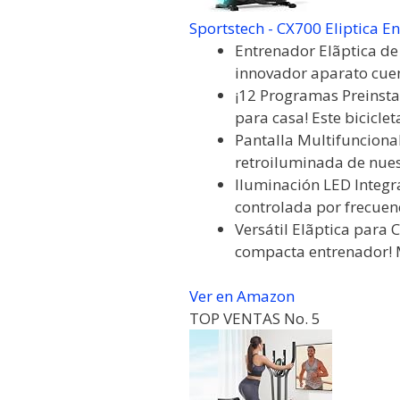
Sportstech - CX700 Eliptica Ent
Entrenador Elãptica de 
innovador aparato cuen
¡12 Programas Preinstal
para casa! Este bicicleta
Pantalla Multifuncional
retroiluminada de nuest
Iluminación LED Integr
controlada por frecuenc
Versátil Elãptica para 
compacta entrenador! 
Ver en Amazon
TOP VENTAS No. 5