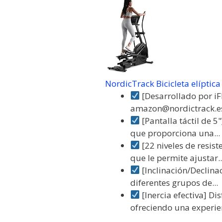
NordicTrack Bicicleta elíptica
[Desarrollado por iFI
amazon@nordictrack.es 
[Pantalla táctil de 5
que proporciona una...
[22 niveles de resist
que le permite ajustar..
[Inclinación/Declina
diferentes grupos de...
[Inercia efectiva] Di
ofreciendo una experien