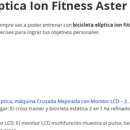
íptica Ion Fitness Ast
mpre vas a poder entrenar con
bicicleta elíptica ion f
cises para lograr tus objetivos personales.
íptica, máquina Cruzada Mejorada con Monitor LCD – 2..
gar: El cross trainer y bicicleta estática 2 en 1 ha refinad
r LCD: El monitor LCD multifunción muestra el pulso; tie