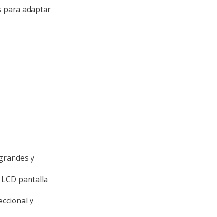
s para adaptar
grandes y
 LCD pantalla
eccional y