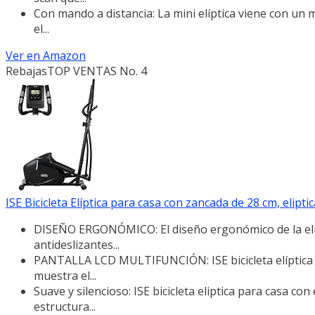
Con mando a distancia: La mini elíptica viene con un 
el...
Ver en Amazon
Rebajas
TOP VENTAS No. 4
ISE Bicicleta Elíptica para casa con zancada de 28 cm, eliptica
DISEÑO ERGONÓMICO: El diseño ergonómico de la elíp
antideslizantes...
PANTALLA LCD MULTIFUNCIÓN: ISE bicicleta elíptica c
muestra el...
Suave y silencioso: ISE bicicleta eliptica para casa c
estructura...