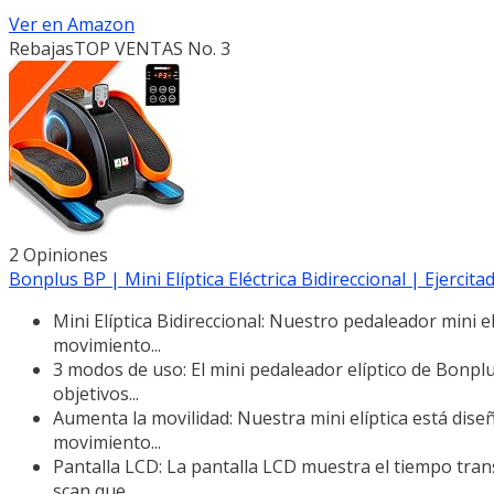
Ver en Amazon
Rebajas
TOP VENTAS No. 3
2 Opiniones
Bonplus BP | Mini Elíptica Eléctrica Bidireccional | Ejercita
Mini Elíptica Bidireccional: Nuestro pedaleador mini e
movimiento...
3 modos de uso: El mini pedaleador elíptico de Bonpl
objetivos...
Aumenta la movilidad: Nuestra mini elíptica está dis
movimiento...
Pantalla LCD: La pantalla LCD muestra el tiempo trans
scan que...