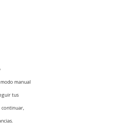
o
e modo manual
eguir tus
 continuar,
ncias.