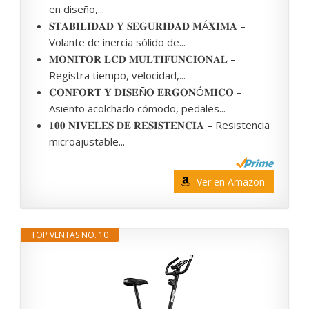
en diseño,...
𝐒𝐓𝐀𝐁𝐈𝐋𝐈𝐃𝐀𝐃 𝐘 𝐒𝐄𝐆𝐔𝐑𝐈𝐃𝐀𝐃 𝐌Á𝐗𝐈𝐌𝐀 –
Volante de inercia sólido de...
𝐌𝐎𝐍𝐈𝐓𝐎𝐑 𝐋𝐂𝐃 𝐌𝐔𝐋𝐓𝐈𝐅𝐔𝐍𝐂𝐈𝐎𝐍𝐀𝐋 –
Registra tiempo, velocidad,...
𝐂𝐎𝐍𝐅𝐎𝐑𝐓 𝐘 𝐃𝐈𝐒𝐄Ñ𝐎 𝐄𝐑𝐆𝐎𝐍Ó𝐌𝐈𝐂𝐎 –
Asiento acolchado cómodo, pedales...
𝟏𝟎𝟎 𝐍𝐈𝐕𝐄𝐋𝐄𝐒 𝐃𝐄 𝐑𝐄𝐒𝐈𝐒𝐓𝐄𝐍𝐂𝐈𝐀 – Resistencia
microajustable...
Ver en Amazon
TOP VENTAS NO. 10