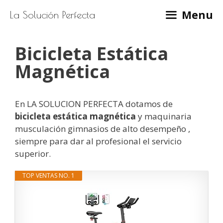
Saltar
Menu
La Solución Perfecta
al
contenido
Bicicleta Estática
Magnética
En LA SOLUCION PERFECTA dotamos de
bicicleta estática magnética
y maquinaria
musculación gimnasios de alto desempeño ,
siempre para dar al profesional el servicio
superior.
TOP VENTAS NO. 1