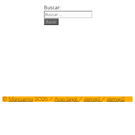
Buscar:
©
Mancuerna
2026 /
Aviso Legal
/
sitemap1
/
sitemap2