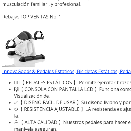
musculación familiar , y profesional.
Rebajas
TOP VENTAS No. 1
InnovaGoods® Pedales Estaticos, Bicicletas Estáticas, Pedale
🚴‍♀️【 PEDALES ESTÁTICOS 】 Permite ejercitar brazos y p
🙌【 CONSOLA CON PANTALLA LCD 】Funciona como una 
Visualización de...
✅【 DISEÑO FÁCIL DE USAR 】Su diseño liviano y portátil
⚙️【 RESISTENCIA AJUSTABLE 】LA resistencia es ajustabl
la...
💪【 ALTA CALIDAD 】Nuestros pedales para hacer ejer
manivela aseguran...