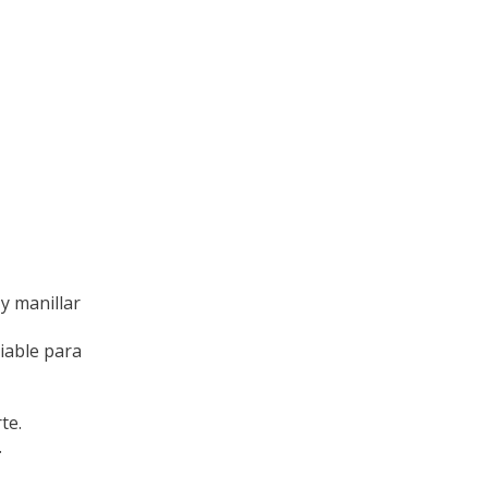
y manillar
iable para
te.
.