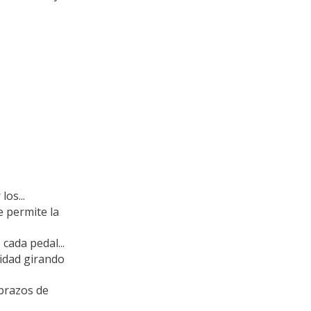
os...
 permite la
cada pedal...
sidad girando
brazos de