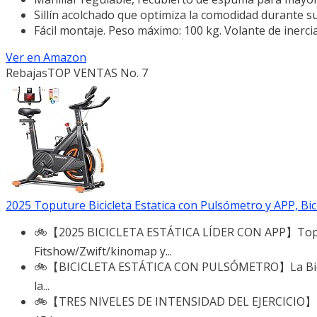
Sillín acolchado que optimiza la comodidad durante s
Fácil montaje. Peso máximo: 100 kg. Volante de inercia
Ver en Amazon
Rebajas
TOP VENTAS No. 7
2025 Toputure Bicicleta Estatica con Pulsómetro y APP, Bici 
🚲【2025 BICICLETA ESTÁTICA LÍDER CON APP】Toputure
Fitshow/Zwift/kinomap y...
🚲【BICICLETA ESTÁTICA CON PULSÓMETRO】La Bicicleta 
la...
🚲【TRES NIVELES DE INTENSIDAD DEL EJERCICIO】Esta B