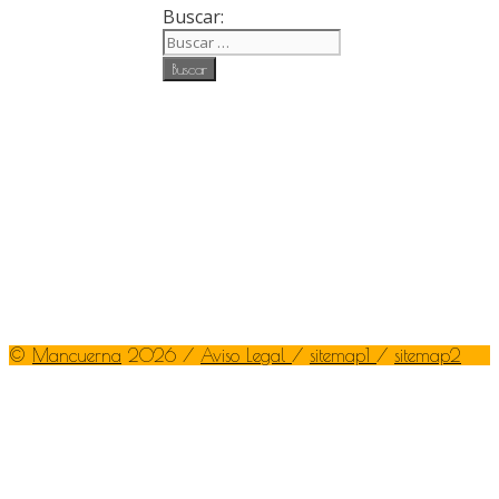
Buscar:
©
Mancuerna
2026 /
Aviso Legal
/
sitemap1
/
sitemap2