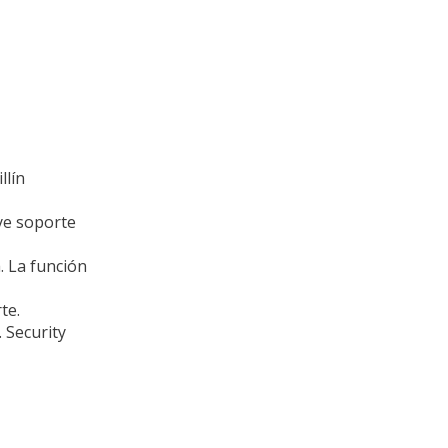
llín
ye soporte
. La función
te.
 Security