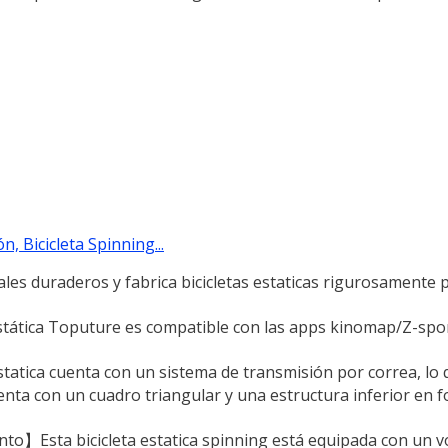
, Bicicleta Spinning...
es duraderos y fabrica bicicletas estaticas rigurosamente 
 estática Toputure es compatible con las apps kinomap/Z-spor
statica cuenta con un sistema de transmisión por correa, lo q
nta con un cuadro triangular y una estructura inferior en f
to】Esta bicicleta estatica spinning está equipada con un v