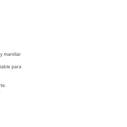
y manillar
iable para
te.
.