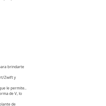
para brindarte
t/Zwift y
ue le permite...
orma de V, lo
olante de