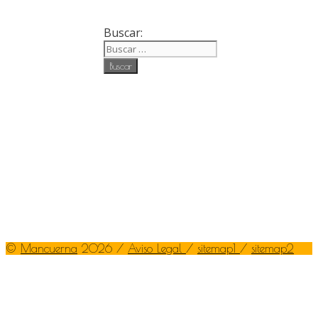
Buscar:
©
Mancuerna
2026 /
Aviso Legal
/
sitemap1
/
sitemap2