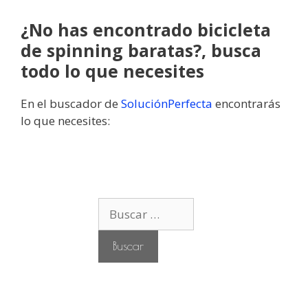
¿No has encontrado bicicleta
de spinning baratas?, busca
todo lo que necesites
En el buscador de
SoluciónPerfecta
encontrarás
lo que necesites:
B
u
s
c
a
r