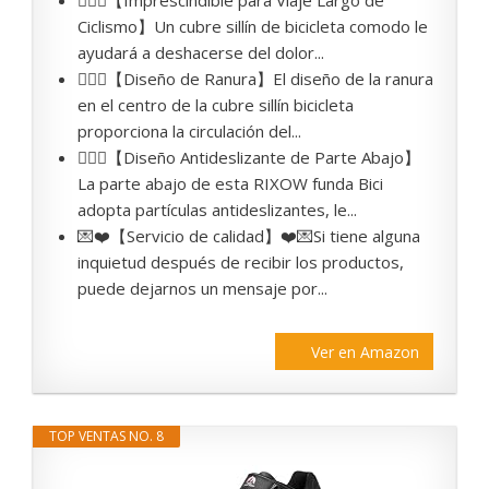
🚵🏻‍♀️【Imprescindible para Viaje Largo de
Ciclismo】Un cubre sillín de bicicleta comodo le
ayudará a deshacerse del dolor...
🚴🏻‍♀️【Diseño de Ranura】El diseño de la ranura
en el centro de la cubre sillín bicicleta
proporciona la circulación del...
🚴🏻‍♀️【Diseño Antideslizante de Parte Abajo】
La parte abajo de esta RIXOW funda Bici
adopta partículas antideslizantes, le...
💌❤️【Servicio de calidad】❤️💌Si tiene alguna
inquietud después de recibir los productos,
puede dejarnos un mensaje por...
Ver en Amazon
TOP VENTAS NO. 8