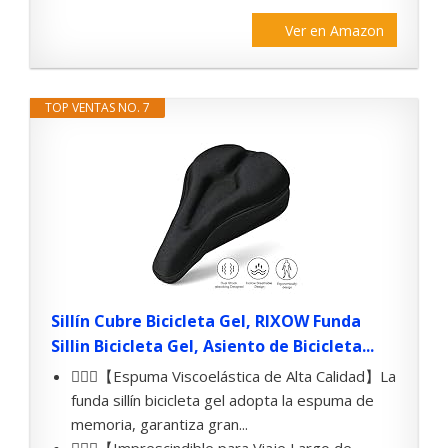
Ver en Amazon
TOP VENTAS NO. 7
Sillín Cubre Bicicleta Gel, RIXOW Funda
Sillin Bicicleta Gel, Asiento de Bicicleta...
🚴🏻‍♂️【Espuma Viscoelástica de Alta Calidad】La
funda sillín bicicleta gel adopta la espuma de
memoria, garantiza gran...