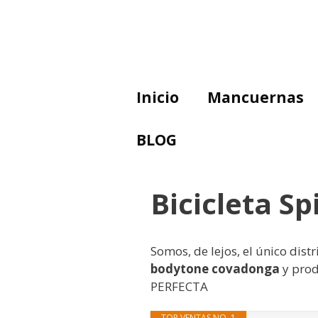
Saltar
al
contenido
Inicio
Mancuernas
BLOG
Bicicleta S
Somos, de lejos, el único dis
bodytone covadonga
y prod
PERFECTA
TOP VENTAS NO. 1