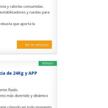
ncia y calorías consumidas.
, estabilizadores y ruedas para
robusta que aporta la
Ver en Amazon
REBAJAS
cia de 24Kg y APP
nte fluido.
nto más divertido y dinámico
 siéntete cómodo en todo momento