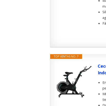
Ma
ma
Si
ag
Fá
TOP VENTAS NO. 7
Cec
Indo
En
pe
Mi
ti
Di