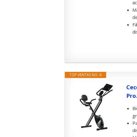
ac
Má
de
Fá
di
TOP VENTAS NO. 6
Cec
Pro.
Bi
gr
Pa
di