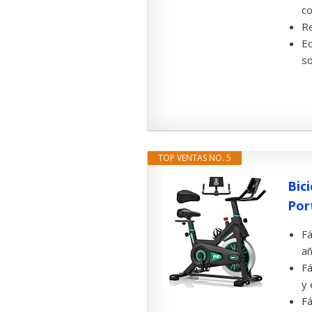
co
Re
Eq
so
TOP VENTAS NO. 5
Bic
Por
Fá
añ
Fá
y 
Fá