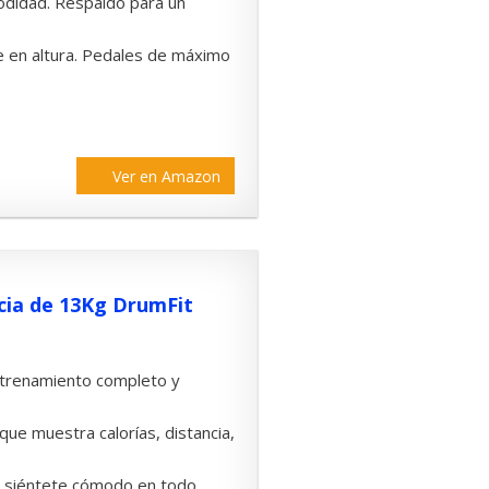
odidad. Respaldo para un
le en altura. Pedales de máximo
Ver en Amazon
rcia de 13Kg DrumFit
entrenamiento completo y
 que muestra calorías, distancia,
ín: siéntete cómodo en todo