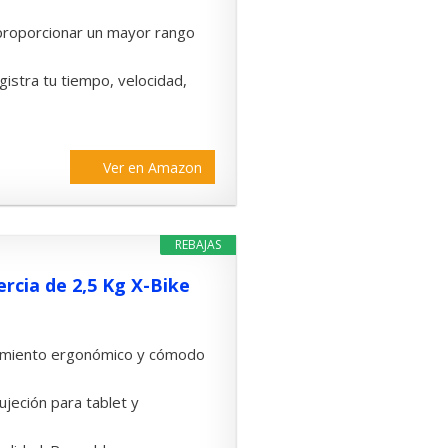
a proporcionar un mayor rango
egistra tu tiempo, velocidad,
Ver en Amazon
REBAJAS
ercia de 2,5 Kg X-Bike
namiento ergonómico y cómodo
ujeción para tablet y