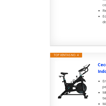
co
Re
Eq
di
TOP VENTAS NO. 4
Cec
Indo
En
pe
Mi
ti
Ma