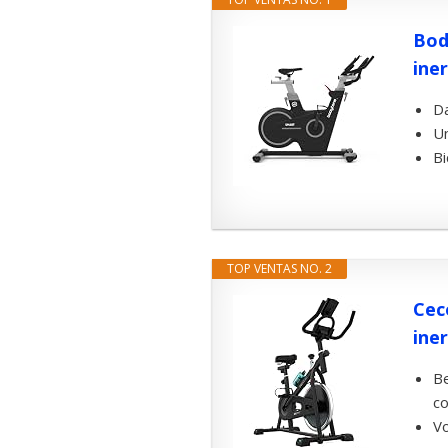
Bod
iner
Da
Un
Bi
TOP VENTAS NO. 2
Cec
iner
Be
co
Vo