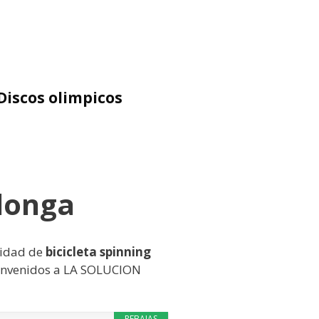
Discos olimpicos
donga
ntidad de
bicicleta spinning
ienvenidos a LA SOLUCION
REBAJAS