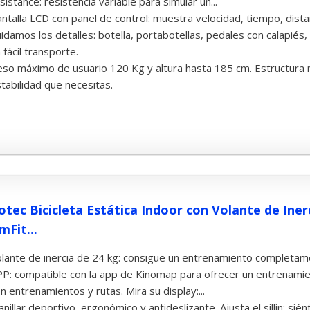
sistance: resistencia variable para simular un...
ntalla LCD con panel de control: muestra velocidad, tiempo, dista
idamos los detalles: botella, portabotellas, pedales con calapiés
 fácil transporte.
so máximo de usuario 120 Kg y altura hasta 185 cm. Estructura 
tabilidad que necesitas.
otec Bicicleta Estática Indoor con Volante de Iner
mFit...
lante de inercia de 24 kg: consigue un entrenamiento completame
P: compatible con la app de Kinomap para ofrecer un entrenamie
n entrenamientos y rutas. Mira su display:...
nillar deportivo, ergonómico y antideslizante. Ajusta el sillín: