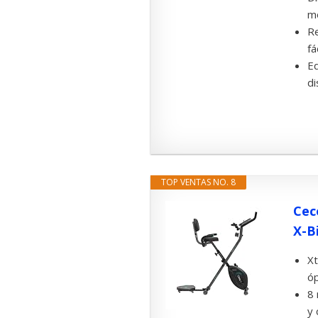
mo
Re
fá
Eq
di
TOP VENTAS NO. 8
Cec
X-Bi
Xt
óp
8 
y 