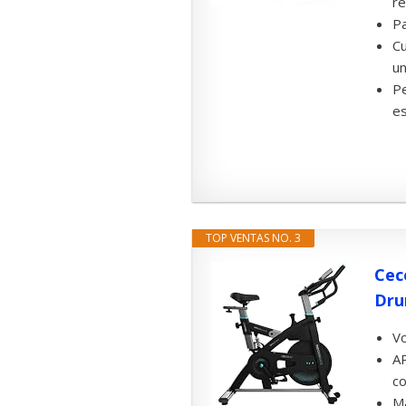
re
Pa
Cu
un
Pe
es
TOP VENTAS NO. 3
Cec
Dru
Vo
AP
co
Ma