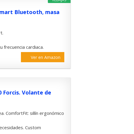
 smart Bluetooth, masa
t.
tu frecuencia cardiaca.
Ver en Amazon
 Forcis. Volante de
. ComfortFit: sillín ergonómico
 necesidades. Custom