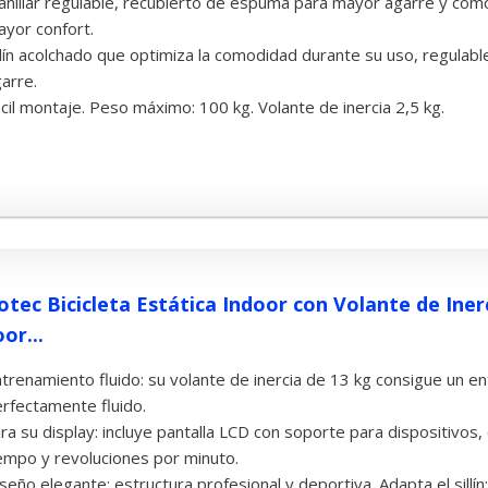
nillar regulable, recubierto de espuma para mayor agarre y com
yor confort.
llín acolchado que optimiza la comodidad durante su uso, regulab
arre.
cil montaje. Peso máximo: 100 kg. Volante de inercia 2,5 kg.
otec Bicicleta Estática Indoor con Volante de Ine
or...
trenamiento fluido: su volante de inercia de 13 kg consigue un 
rfectamente fluido.
ra su display: incluye pantalla LCD con soporte para dispositivos,
empo y revoluciones por minuto.
seño elegante: estructura profesional y deportiva. Adapta el sill