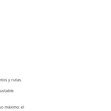
tos y rutas.
justable
so máximo: el