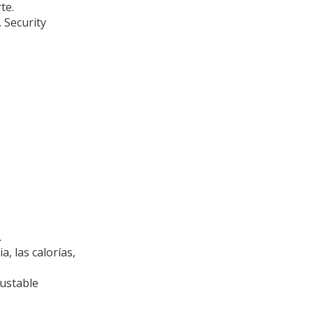
te.
 Security
.
a, las calorías,
justable