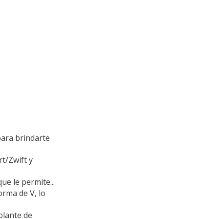
para brindarte
t/Zwift y
ue le permite...
orma de V, lo
olante de