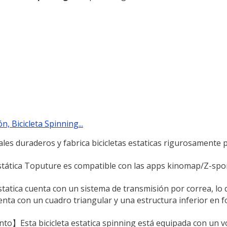
, Bicicleta Spinning...
es duraderos y fabrica bicicletas estaticas rigurosamente 
 estática Toputure es compatible con las apps kinomap/Z-spor
statica cuenta con un sistema de transmisión por correa, lo q
nta con un cuadro triangular y una estructura inferior en f
to】Esta bicicleta estatica spinning está equipada con un v