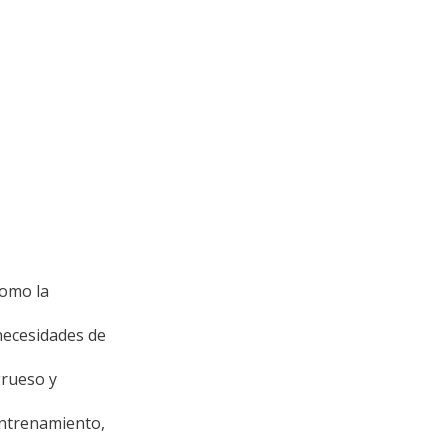
como la
 necesidades de
grueso y
entrenamiento,