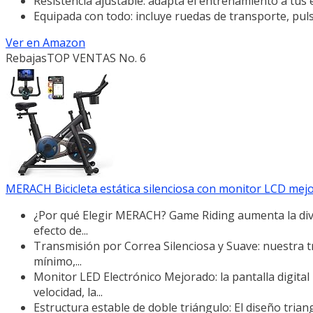
Resistencia ajustable: adapta el entrenamiento a tus 
Equipada con todo: incluye ruedas de transporte, pul
Ver en Amazon
Rebajas
TOP VENTAS No. 6
MERACH Bicicleta estática silenciosa con monitor LCD mejorad
¿Por qué Elegir MERACH? Game Riding aumenta la diver
efecto de...
Transmisión por Correa Silenciosa y Suave: nuestra t
mínimo,...
Monitor LED Electrónico Mejorado: la pantalla digital
velocidad, la...
Estructura estable de doble triángulo: El diseño trian