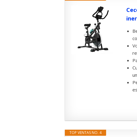
Cec
iner
Be
co
Vo
re
Pa
Cu
un
Pe
es
TOP VENTAS NO. 4