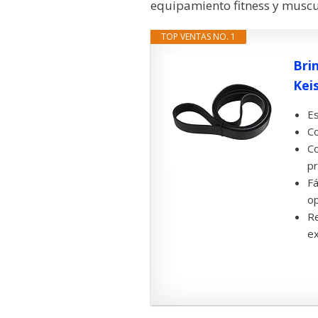
equipamiento fitness y muscul
TOP VENTAS NO. 1
Bri
Keis
Es
Co
Co
pr
Fá
op
Re
ex