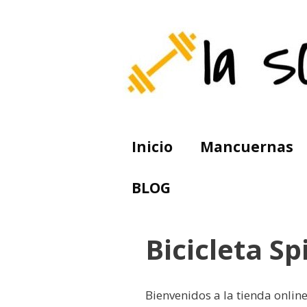
Saltar
al
contenido
Inicio
Mancuernas
BLOG
Bicicleta S
Bienvenidos a la tienda onlin