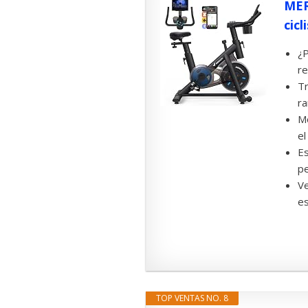
MER
cicl
¿P
re
Tr
ra
Mo
el
Es
pe
Ve
es
TOP VENTAS NO. 8