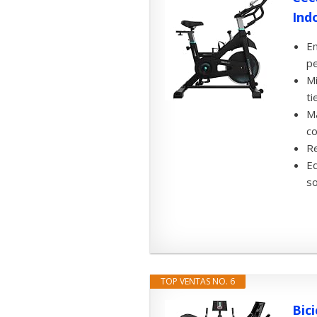
Indo
En
pe
Mi
ti
Ma
co
Re
Eq
so
TOP VENTAS NO. 6
Bic