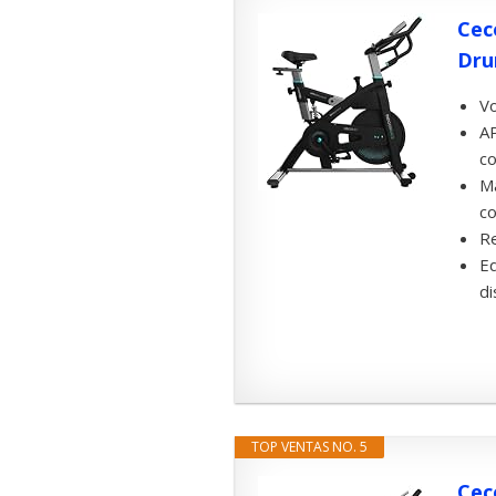
Cec
Dru
Vo
AP
co
Ma
co
Re
Eq
di
TOP VENTAS NO. 5
Cec