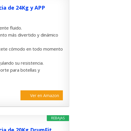
cia de 24Kg y APP
nte fluido.
nto más divertido y dinámico
 siéntete cómodo en todo momento
ulando su resistencia.
orte para botellas y
Ver en Amazon
REBAJAS
rcia de 20Kg DrumFit