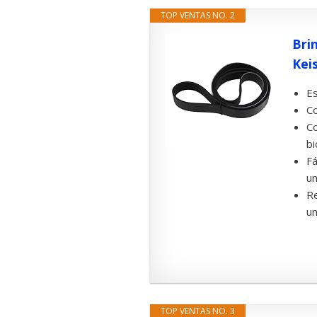
TOP VENTAS NO. 2
Bri
Keis
Es
Co
Co
bi
Fá
un
Re
un
TOP VENTAS NO. 3