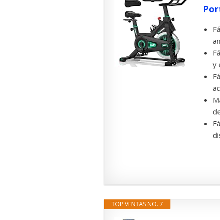
Por
Fá
añ
Fá
y 
Fá
ac
Má
de
Fá
di
TOP VENTAS NO. 7