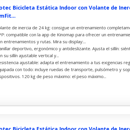
otec Bicicleta Estática Indoor con Volante de Iner
mFit...
lante de inercia de 24 kg: consigue un entrenamiento completame
P: compatible con la app de Kinomap para ofrecer un entrenamie
n entrenamientos y rutas. Mira su display:...
nillar deportivo, ergonómico y antideslizante. Ajusta el sillín:
n su sillín ajustable vertical y...
sistencia ajustable: adapta el entrenamiento a tus exigencias reg
uipada con todo: incluye ruedas de transporte, pulsómetro y sop
spositivos. 120 kg de peso máximo: el peso máximo...
otec Bicicleta Estática Indoor con Volante de Ine