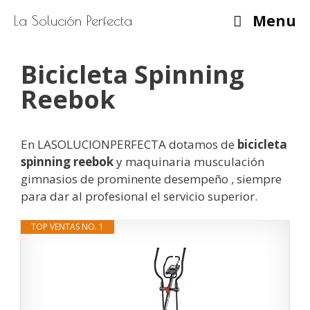
Saltar
Menu
La Solución Perfecta
al
contenido
Bicicleta Spinning
Reebok
En LASOLUCIONPERFECTA dotamos de
bicicleta
spinning reebok
y maquinaria musculación
gimnasios de prominente desempeño , siempre
para dar al profesional el servicio superior.
TOP VENTAS NO. 1