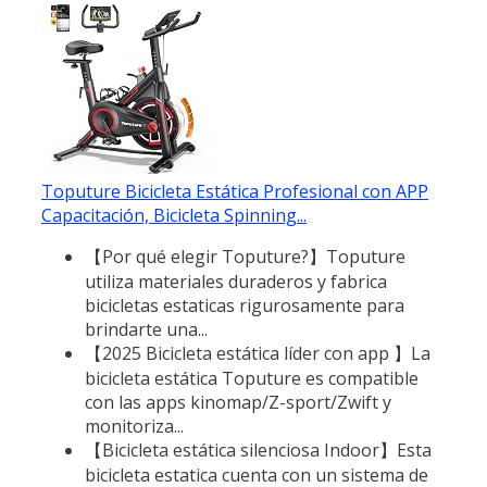
Toputure Bicicleta Estática Profesional con APP
Capacitación, Bicicleta Spinning...
【Por qué elegir Toputure?】Toputure
utiliza materiales duraderos y fabrica
bicicletas estaticas rigurosamente para
brindarte una...
【2025 Bicicleta estática líder con app 】La
bicicleta estática Toputure es compatible
con las apps kinomap/Z-sport/Zwift y
monitoriza...
【Bicicleta estática silenciosa Indoor】Esta
bicicleta estatica cuenta con un sistema de