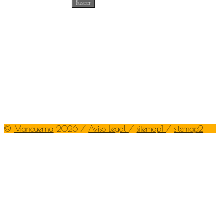
©
Mancuerna
2026 /
Aviso Legal
/
sitemap1
/
sitemap2