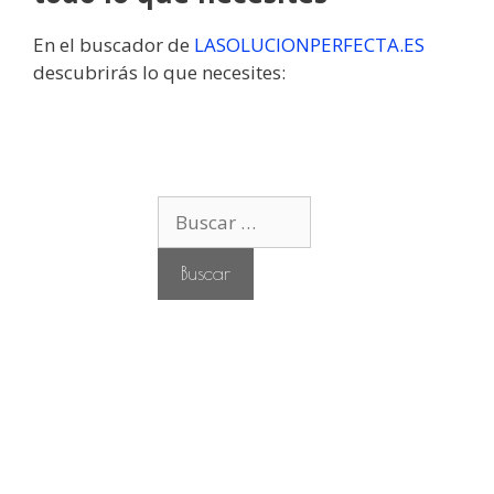
En el buscador de
LASOLUCIONPERFECTA.ES
descubrirás lo que necesites:
B
u
s
c
a
r
: