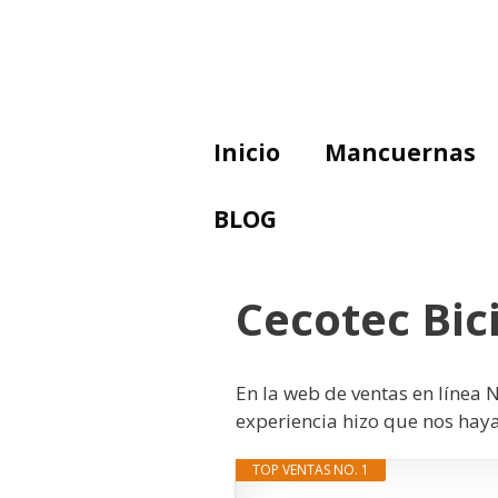
Saltar
al
contenido
Inicio
Mancuernas
BLOG
Cecotec Bic
En la web de ventas en línea
experiencia hizo que nos haya
TOP VENTAS NO. 1