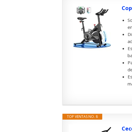
Cop
So
en
Di
ad
Es
ba
Pa
de
Es
ma
TOP VENTAS NO. 8
Cec