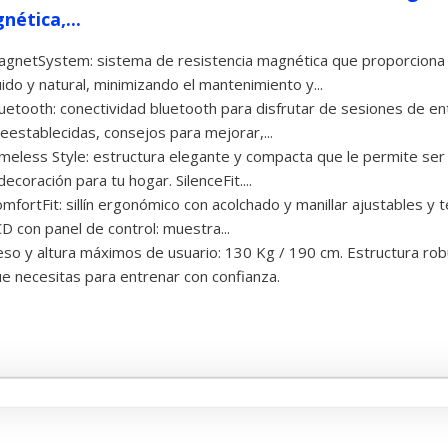
nética,...
gnetSystem: sistema de resistencia magnética que proporciona
uido y natural, minimizando el mantenimiento y...
uetooth: conectividad bluetooth para disfrutar de sesiones de en
eestablecidas, consejos para mejorar,...
meless Style: estructura elegante y compacta que le permite se
decoración para tu hogar. SilenceFit....
mfortFit: sillín ergonómico con acolchado y manillar ajustables y 
D con panel de control: muestra...
so y altura máximos de usuario: 130 Kg / 190 cm. Estructura rob
e necesitas para entrenar con confianza.