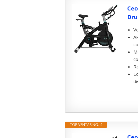
Cec
Dru
Vo
AP
co
Ma
co
Re
Eq
di
TOP VENTAS NO. 4
Cec