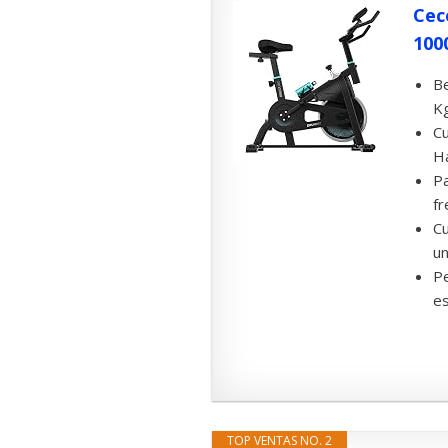
Cec
1000
Be
Kg
Cu
Ha
Pa
fr
Cu
un
Pe
es
TOP VENTAS NO. 2