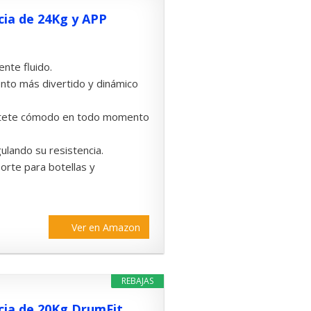
cia de 24Kg y APP
nte fluido.
nto más divertido y dinámico
 siéntete cómodo en todo momento
ulando su resistencia.
orte para botellas y
Ver en Amazon
REBAJAS
rcia de 20Kg DrumFit