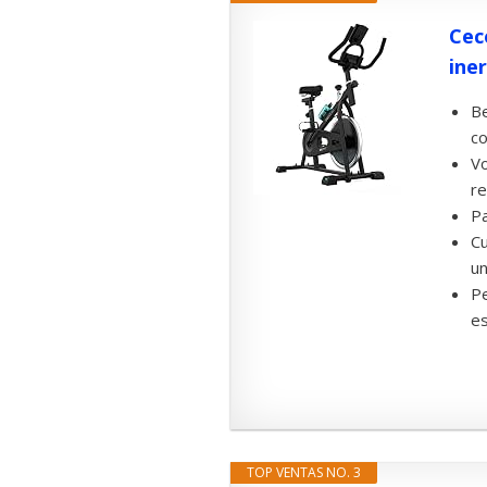
Cec
iner
Be
co
Vo
re
Pa
Cu
un
Pe
es
TOP VENTAS NO. 3