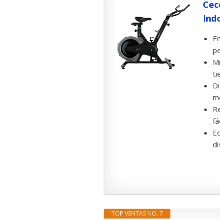
Cec
Indo
En
pe
Mi
ti
Di
mo
Re
fá
Eq
di
TOP VENTAS NO. 7