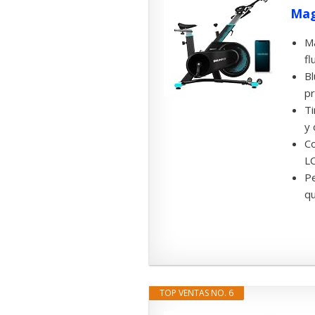
Mag
Ma
fl
Bl
pr
Ti
y 
Co
LC
Pe
qu
TOP VENTAS NO. 6