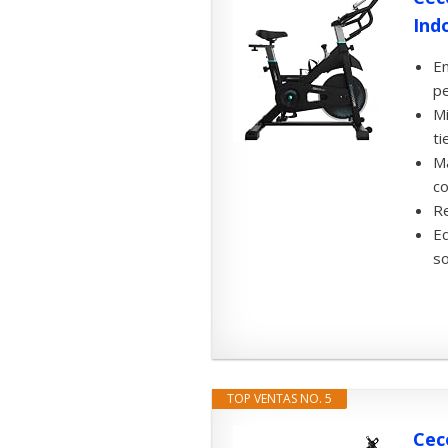
Indo
En
pe
Mi
ti
Ma
co
Re
Eq
so
TOP VENTAS NO. 5
Cec