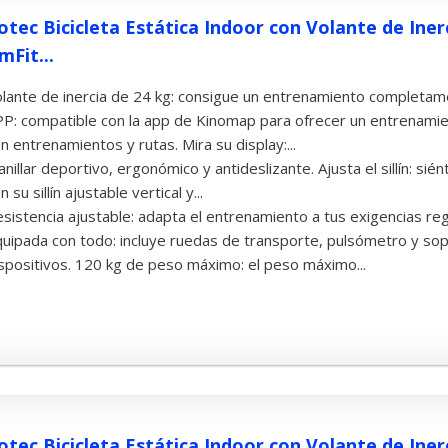
otec Bicicleta Estática Indoor con Volante de Iner
mFit...
lante de inercia de 24 kg: consigue un entrenamiento completame
P: compatible con la app de Kinomap para ofrecer un entrenamie
n entrenamientos y rutas. Mira su display:...
nillar deportivo, ergonómico y antideslizante. Ajusta el sillín:
n su sillín ajustable vertical y...
sistencia ajustable: adapta el entrenamiento a tus exigencias reg
uipada con todo: incluye ruedas de transporte, pulsómetro y sop
spositivos. 120 kg de peso máximo: el peso máximo...
otec Bicicleta Estática Indoor con Volante de Ine