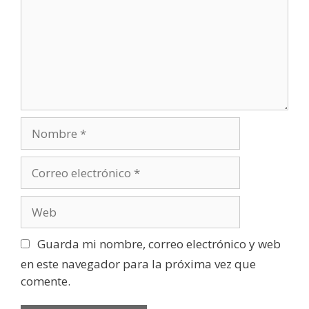
m
e
n
t
a
r
i
o
N
o
m
C
b
o
r
r
W
e
r
e
e
b
Guarda mi nombre, correo electrónico y web
o
en este navegador para la próxima vez que
e
comente.
l
e