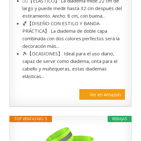
🏃‍♀️【ELÁSTICO】 La diadema mide 22 cm de
largo y puede medir hasta 32 cm después del
estiramiento. Ancho: 8 cm, con buena...
🏀【DISEÑO CON ESTILO Y BANDA
PRÁCTICA】 La diadema de doble capa
combinada con dos colores perfectos será la
decoración más...
🎾【OCASIONES】 Ideal para el uso diario,
capaz de servir como diadema, cinta para el
cabello y muñequeras, estas diademas
elásticas...
Ver en Amazon
TOP VENTAS NO. 5
REBAJAS