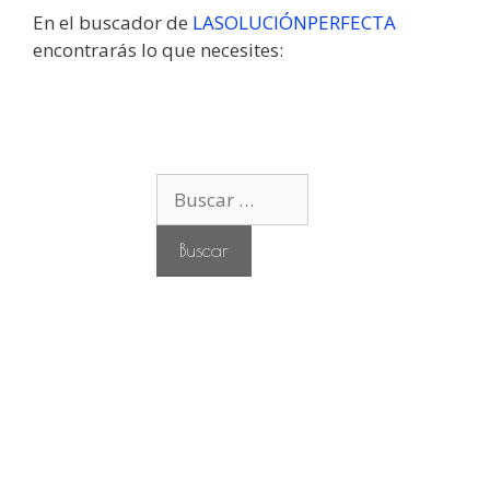
En el buscador de
LASOLUCIÓNPERFECTA
encontrarás lo que necesites:
B
u
s
c
a
r
: