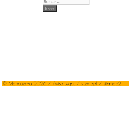
©
Mancuerna
2026 /
Aviso Legal
/
sitemap1
/
sitemap2