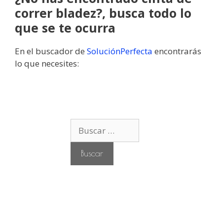
correr bladez?, busca todo lo
que se te ocurra
En el buscador de
SoluciónPerfecta
encontrarás
lo que necesites:
B
u
s
c
a
r
: