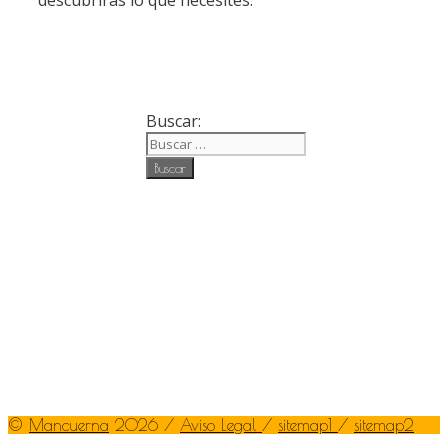
Buscar:
©
Mancuerna
2026 /
Aviso Legal
/
sitemap1
/
sitemap2