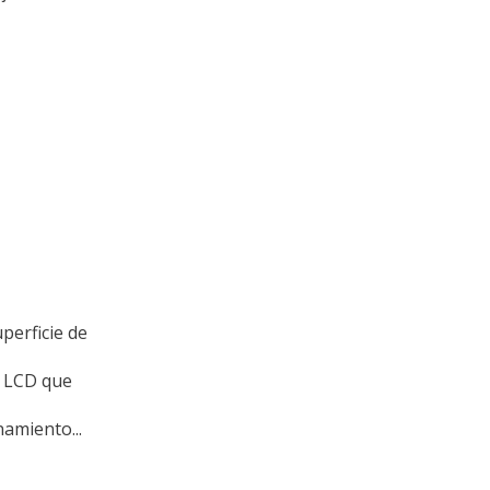
perficie de
a LCD que
amiento...