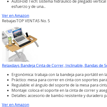
AutoFold Tech: sistema hidráulico de plegado vertical
esfuerzo y de una...
Ver en Amazon
Rebajas
TOP VENTAS No. 5
Relaxdays Bandeja Cinta de Correr, Inclinable, Bandas de Se
Ergonómica: trabaja con la bandeja para portátil en l
Práctico: mesa para correr en cinta con soportes pa
Regulable: el ángulo del soporte de la mesa para cint
Montaje: coloca el soporte en la cinta de correr y ase
Detalles: accesorio de bambú resistente y duradero pa
Ver en Amazon