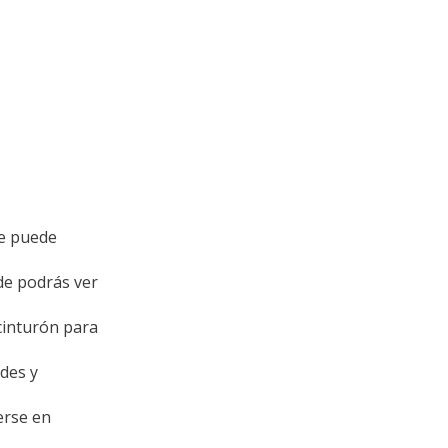
se puede
de podrás ver
cinturón para
des y
erse en