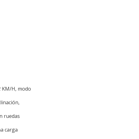
12 KM/H, modo
linación,
on ruedas
a carga