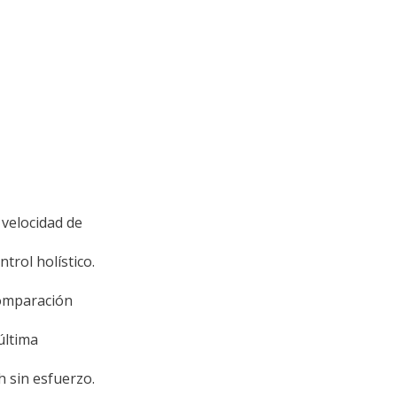
velocidad de
ol holístico.
comparación
última
 sin esfuerzo.