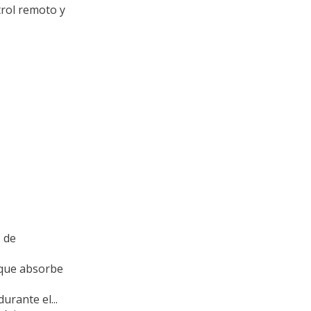
rol remoto y
 de
 que absorbe
urante el...