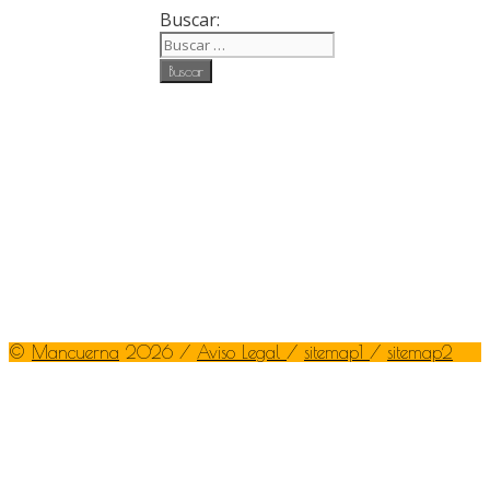
Buscar:
©
Mancuerna
2026 /
Aviso Legal
/
sitemap1
/
sitemap2