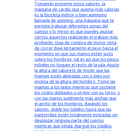
Tomando presente estos valores, la
máquina de cardio que quema más calorías
es la bicicleta indoor o bien asimismo
llamada de spinning, una máquina que te
permite trabajar diferentes zonas del
cuerpo y lo mejor es que puedes ajustar
ciertos aspectos realizando el trabajo más
profundo. Guia de compra de motor cinta
de correr Baje lentamente el peso hasta el
momento en que sus manos estén justo
sobre los hombros, tal es así que los pesos
móviles no toquen el resto de la pila. Ajuste
la altura del taburete de modo que las
manijas estén alineadas con o bien por
encima de la altura del hombro. Tome las
manijas a los lados mientras que sostiene
los codos doblados y on line con su torso, y
con las manos sutilmente más anchas que
el ancho de los hombros. Bajando los
talones, doble los tobillos hasta que las
pantorrillas estén totalmente estiradas sin
desplazar ninguna parte del cuerpo
mientras que inhala. Alargue los tobillos