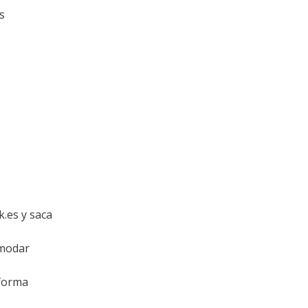
s
k.es y saca
omodar
 forma