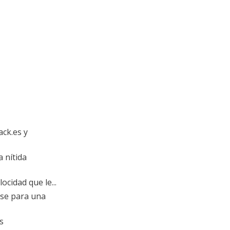
ack.es y
a nítida
ocidad que le...
ese para una
s