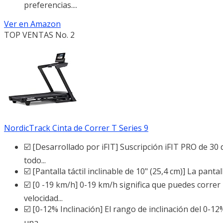
preferencias....
Ver en Amazon
TOP VENTAS No. 2
NordicTrack Cinta de Correr T Series 9
☑️ [Desarrollado por iFIT] Suscripción iFIT PRO de 30 
todo...
☑️ [Pantalla táctil inclinable de 10" (25,4 cm)] La panta
☑️ [0 -19 km/h] 0-19 km/h significa que puedes correr 
velocidad...
☑️ [0-12% Inclinación] El rango de inclinación del 0-
una...