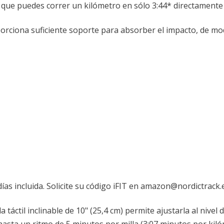
 que puedes correr un kilómetro en sólo 3:44* directamente 
porciona suficiente soporte para absorber el impacto, de m
días incluida. Solicite su código iFIT en amazon@nordictrack.
a táctil inclinable de 10" (25,4 cm) permite ajustarla al nivel de
hasta un ritmo de 5 minutos por milla (3:07 minutos por kil