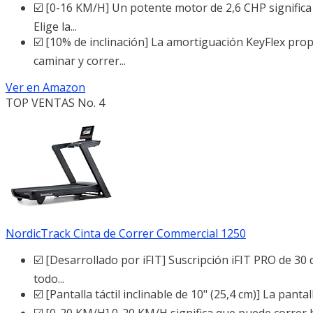
☑️ [0-16 KM/H] Un potente motor de 2,6 CHP significa
Elige la...
☑️ [10% de inclinación] La amortiguación KeyFlex pro
caminar y correr...
Ver en Amazon
TOP VENTAS No. 4
NordicTrack Cinta de Correr Commercial 1250
☑️ [Desarrollado por iFIT] Suscripción iFIT PRO de 30 
todo...
☑️ [Pantalla táctil inclinable de 10" (25,4 cm)] La pantall
☑️ [0-20 KM/H] 0-20 KM/H significa que puede correr 