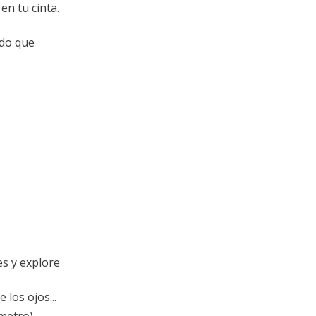
en tu cinta.
odo que
es y explore
 los ojos...
ómetro)