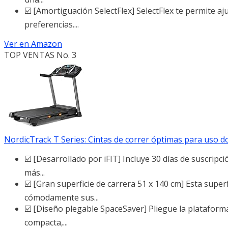
☑️ [Amortiguación SelectFlex] SelectFlex te permite aj
preferencias....
Ver en Amazon
TOP VENTAS No. 3
NordicTrack T Series: Cintas de correr óptimas para uso do
☑️ [Desarrollado por iFIT] Incluye 30 días de suscripc
más...
☑️ [Gran superficie de carrera 51 x 140 cm] Esta sup
cómodamente sus...
☑️ [Diseño plegable SpaceSaver] Pliegue la plataforma
compacta,...