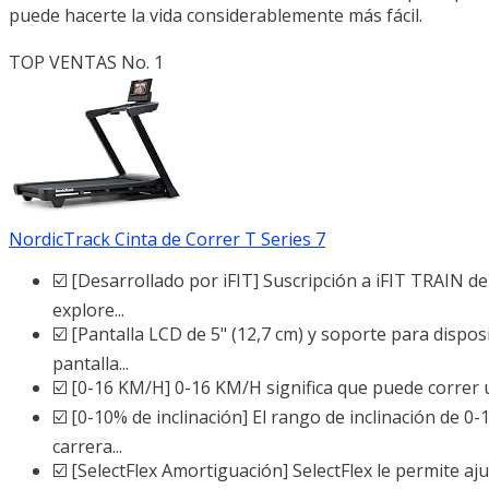
puede hacerte la vida considerablemente más fácil.
TOP VENTAS No. 1
NordicTrack Cinta de Correr T Series 7
☑️ [Desarrollado por iFIT] Suscripción a iFIT TRAIN de
explore...
☑️ [Pantalla LCD de 5" (12,7 cm) y soporte para dispos
pantalla...
☑️ [0-16 KM/H] 0-16 KM/H significa que puede correr un 
☑️ [0-10% de inclinación] El rango de inclinación de
carrera...
☑️ [SelectFlex Amortiguación] SelectFlex le permite aj