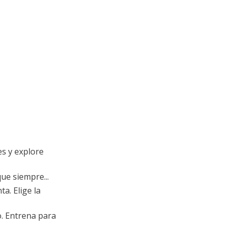
es y explore
que siempre...
a. Elige la
o. Entrena para