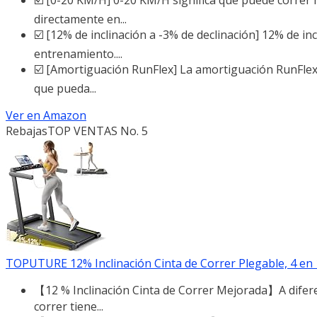
directamente en...
☑️ [12% de inclinación a -3% de declinación] 12% de in
entrenamiento....
☑️ [Amortiguación RunFlex] La amortiguación RunFlex
que pueda...
Ver en Amazon
Rebajas
TOP VENTAS No. 5
TOPUTURE 12% Inclinación Cinta de Correr Plegable, 4 en 1 C
【12 % Inclinación Cinta de Correr Mejorada】A difere
correr tiene...