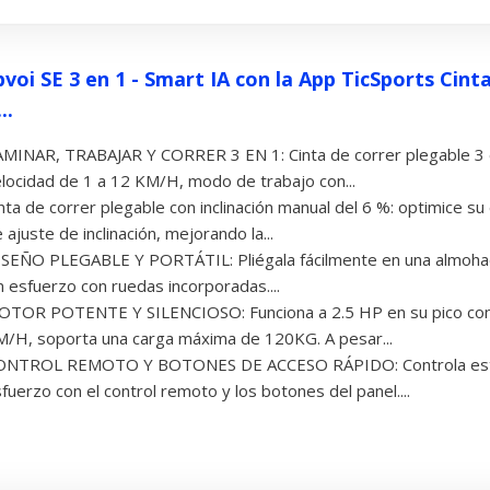
voi SE 3 en 1 - Smart IA con la App TicSports Cint
..
MINAR, TRABAJAR Y CORRER 3 EN 1: Cinta de correr plegable 3 
locidad de 1 a 12 KM/H, modo de trabajo con...
nta de correr plegable con inclinación manual del 6 %: optimice su
 ajuste de inclinación, mejorando la...
SEÑO PLEGABLE Y PORTÁTIL: Pliégala fácilmente en una almohadil
n esfuerzo con ruedas incorporadas....
OTOR POTENTE Y SILENCIOSO: Funciona a 2.5 HP en su pico con
/H, soporta una carga máxima de 120KG. A pesar...
ONTROL REMOTO Y BOTONES DE ACCESO RÁPIDO: Controla esta ci
fuerzo con el control remoto y los botones del panel....