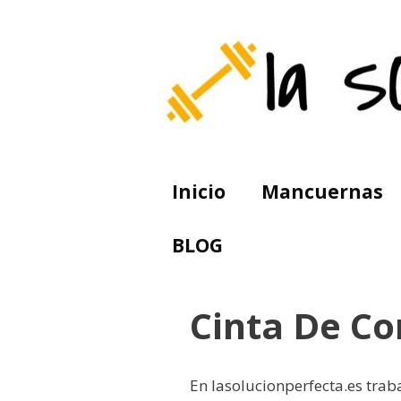
Saltar
al
contenido
Inicio
Mancuernas
BLOG
Cinta De Co
En lasolucionperfecta.es trab