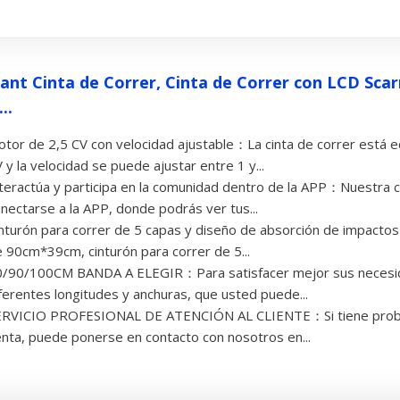
ant Cinta de Correr, Cinta de Correr con LCD Sca
..
tor de 2,5 CV con velocidad ajustable：La cinta de correr está 
 y la velocidad se puede ajustar entre 1 y...
teractúa y participa en la comunidad dentro de la APP：Nuestra c
nectarse a la APP, donde podrás ver tus...
nturón para correr de 5 capas y diseño de absorción de impactos
 90cm*39cm, cinturón para correr de 5...
0/90/100CM BANDA A ELEGIR：Para satisfacer mejor sus necesi
ferentes longitudes y anchuras, que usted puede...
ERVICIO PROFESIONAL DE ATENCIÓN AL CLIENTE：Si tiene probl
nta, puede ponerse en contacto con nosotros en...