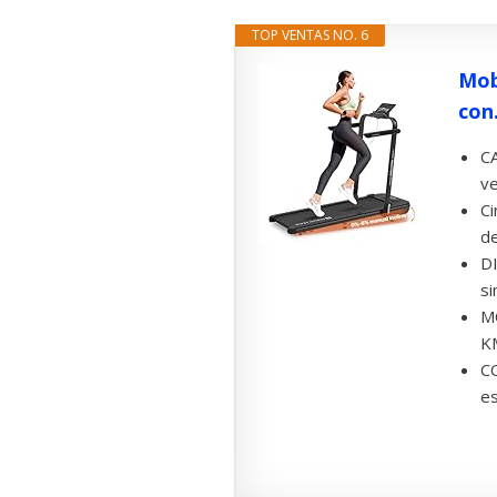
TOP VENTAS NO. 6
Mob
con.
CA
ve
Ci
de
DI
si
M
KM
C
es