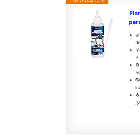
TOP VENTAS NO. 3
Pla
para
🌿
de
💡
Pu
⚙️
as
🌎
lu
🌟
ga