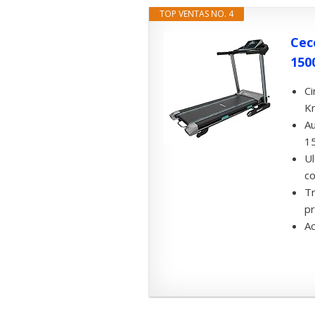
TOP VENTAS NO. 4
Cec
1500
Ci
K
Au
15
Ul
co
Tr
pr
Ac