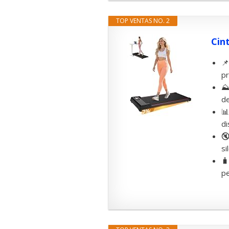
TOP VENTAS NO. 2
Cin
📌
pr
⛰️
de
📊
di
🔇
si
🧳
pe