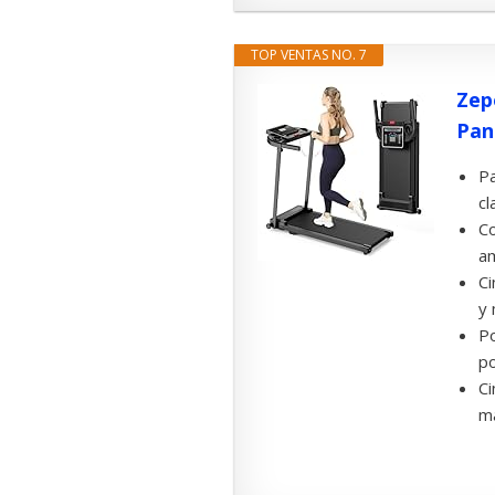
TOP VENTAS NO. 7
Zep
Pant
Pa
cl
Co
am
Ci
y 
Po
po
Ci
má