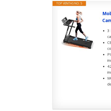
TOP VENTAS NO. 5
Mob
Cam
3
ca
C
co
PI
in
4
in
M
de