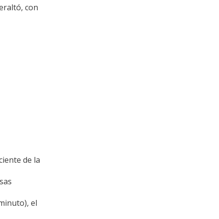
eraltó, con
iente de la
Asas
inuto), el