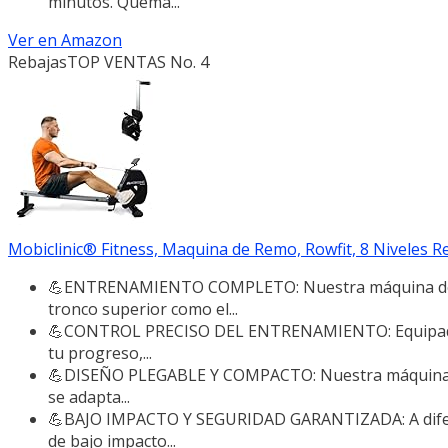
minutos. Quema...
Ver en Amazon
Rebajas
TOP VENTAS No. 4
Mobiclinic® Fitness, Maquina de Remo, Rowfit, 8 Niveles Resi
💪ENTRENAMIENTO COMPLETO: Nuestra máquina de re
tronco superior como el...
💪CONTROL PRECISO DEL ENTRENAMIENTO: Equipado co
tu progreso,...
💪DISEÑO PLEGABLE Y COMPACTO: Nuestra máquina gi
se adapta...
💪BAJO IMPACTO Y SEGURIDAD GARANTIZADA: A diferenc
de bajo impacto...