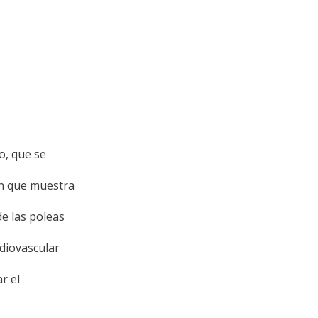
o, que se
n que muestra
e las poleas
diovascular
r el