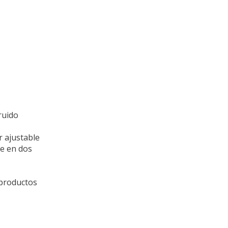
ruido
r ajustable
te en dos
 productos