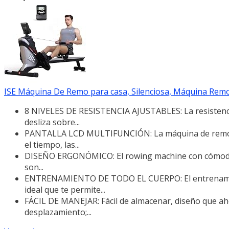
ISE Máquina De Remo para casa, Silenciosa, Máquina Remo
8 NIVELES DE RESISTENCIA AJUSTABLES: La resistenci
desliza sobre...
PANTALLA LCD MULTIFUNCIÓN: La máquina de remo pa
el tiempo, las...
DISEÑO ERGONÓMICO: El rowing machine con cómodo si
son...
ENTRENAMIENTO DE TODO EL CUERPO: El entrenamient
ideal que te permite...
FÁCIL DE MANEJAR: Fácil de almacenar, diseño que aho
desplazamiento;...