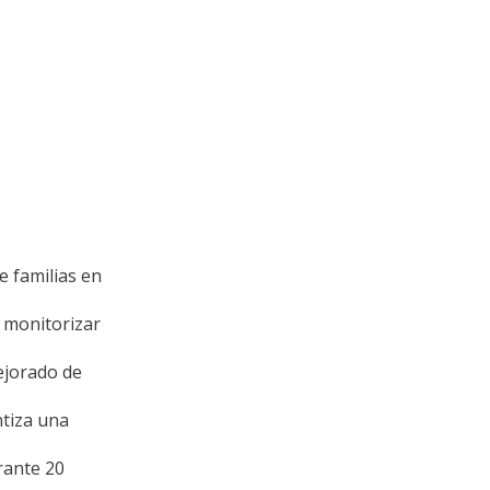
 familias en
 monitorizar
ejorado de
ntiza una
rante 20