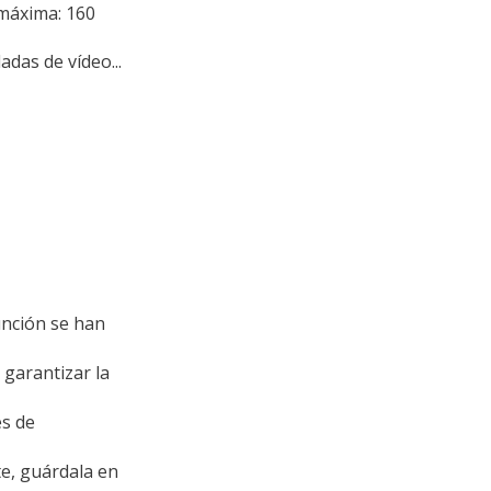
 máxima: 160
adas de vídeo...
unción se han
garantizar la
es de
e, guárdala en