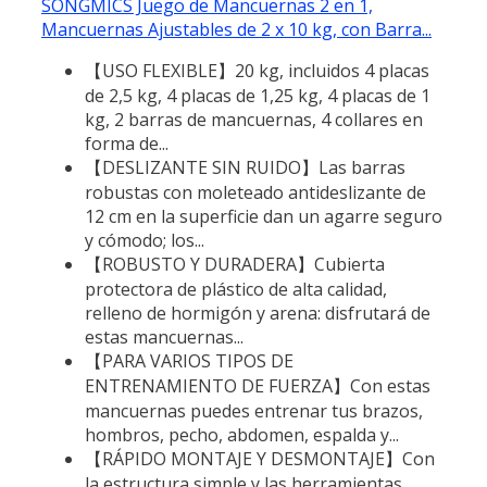
SONGMICS Juego de Mancuernas 2 en 1,
Mancuernas Ajustables de 2 x 10 kg, con Barra...
【USO FLEXIBLE】20 kg, incluidos 4 placas
de 2,5 kg, 4 placas de 1,25 kg, 4 placas de 1
kg, 2 barras de mancuernas, 4 collares en
forma de...
【DESLIZANTE SIN RUIDO】Las barras
robustas con moleteado antideslizante de
12 cm en la superficie dan un agarre seguro
y cómodo; los...
【ROBUSTO Y DURADERA】Cubierta
protectora de plástico de alta calidad,
relleno de hormigón y arena: disfrutará de
estas mancuernas...
【PARA VARIOS TIPOS DE
ENTRENAMIENTO DE FUERZA】Con estas
mancuernas puedes entrenar tus brazos,
hombros, pecho, abdomen, espalda y...
【RÁPIDO MONTAJE Y DESMONTAJE】Con
la estructura simple y las herramientas