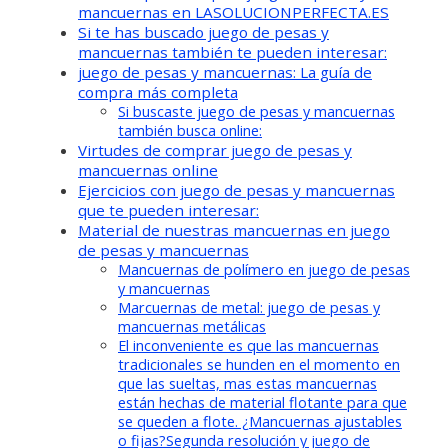
mancuernas en LASOLUCIONPERFECTA.ES
Si te has buscado juego de pesas y
mancuernas también te pueden interesar:
juego de pesas y mancuernas: La guía de
compra más completa
Si buscaste juego de pesas y mancuernas
también busca online:
Virtudes de comprar juego de pesas y
mancuernas online
Ejercicios con juego de pesas y mancuernas
que te pueden interesar:
Material de nuestras mancuernas en juego
de pesas y mancuernas
Mancuernas de polímero en juego de pesas
y mancuernas
Marcuernas de metal: juego de pesas y
mancuernas metálicas
El inconveniente es que las mancuernas
tradicionales se hunden en el momento en
que las sueltas, mas estas mancuernas
están hechas de material flotante para que
se queden a flote. ¿Mancuernas ajustables
o fijas?Segunda resolución y juego de