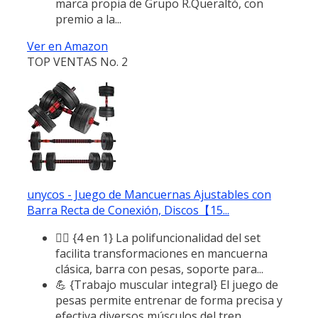
marca propia de Grupo R.Queraltó, con
premio a la...
Ver en Amazon
TOP VENTAS No. 2
unycos - Juego de Mancuernas Ajustables con
Barra Recta de Conexión, Discos【15...
🏋️‍♂️ {4 en 1} La polifuncionalidad del set
facilita transformaciones en mancuerna
clásica, barra con pesas, soporte para...
💪 {Trabajo muscular integral} El juego de
pesas permite entrenar de forma precisa y
efectiva diversos músculos del tren