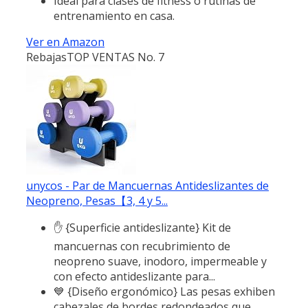
Ideal para clases de fitness o rutinas de
entrenamiento en casa.
Ver en Amazon
Rebajas
TOP VENTAS No. 7
unycos - Par de Mancuernas Antideslizantes de
Neopreno, Pesas【3, 4 y 5...
✋ {Superficie antideslizante} Kit de
mancuernas con recubrimiento de
neopreno suave, inodoro, impermeable y
con efecto antideslizante para...
💙 {Diseño ergonómico} Las pesas exhiben
cabezales de bordes redondeados que