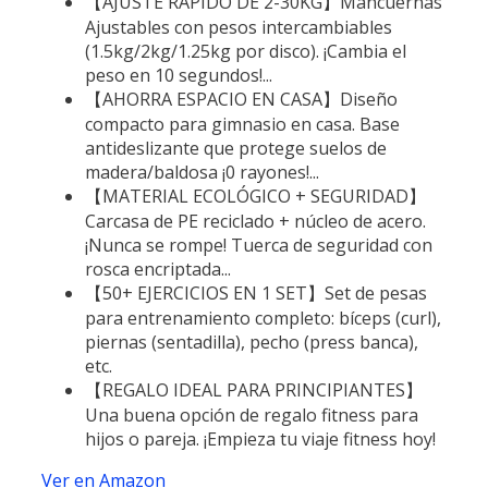
【AJUSTE RÁPIDO DE 2-30KG】Mancuernas
Ajustables con pesos intercambiables
(1.5kg/2kg/1.25kg por disco). ¡Cambia el
peso en 10 segundos!...
【AHORRA ESPACIO EN CASA】Diseño
compacto para gimnasio en casa. Base
antideslizante que protege suelos de
madera/baldosa ¡0 rayones!...
【MATERIAL ECOLÓGICO + SEGURIDAD】
Carcasa de PE reciclado + núcleo de acero.
¡Nunca se rompe! Tuerca de seguridad con
rosca encriptada...
【50+ EJERCICIOS EN 1 SET】Set de pesas
para entrenamiento completo: bíceps (curl),
piernas (sentadilla), pecho (press banca),
etc.
【REGALO IDEAL PARA PRINCIPIANTES】
Una buena opción de regalo fitness para
hijos o pareja. ¡Empieza tu viaje fitness hoy!
Ver en Amazon