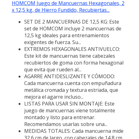
HOMCOM Juego de Mancuernas Hexagonales, 2
x 12,5 kg, de Hierro Fundido, Recubiertas...
SET DE 2 MANCUERNAS DE 12,5 KG: Este
set de HOMCOM incluye 2 mancuernas de
12,5 kg ideales para entrenamientos
exigentes de fuerza. Su...
EXTREMOS HEXAGONALES ANTIVUELCO:
Este kit de mancuernas tiene cabezales
recubiertos de goma con forma hexagonal
que evita que rueden al...
AGARRE ANTIDESLIZANTE Y CÓMODO:
Cada mancuerna cuenta con empuñadura
metálica cromada y textura estriada, que
mejora el agarre incluso...
LISTAS PARA USAR SIN MONTAJE: Este
juego de mancuernas viene totalmente
montado y listo para entrenar.
Recomendamos usarlas sobre una...
MEDIDAS TOTALES: Cada mancuerna mide
32,6 cm de largo, con cabezales de 14,8 cm