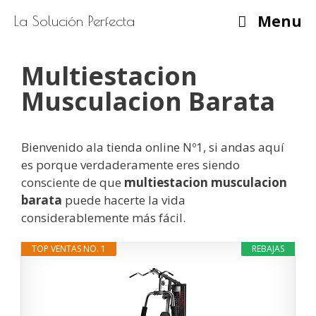
Saltar
Menu
La Solución Perfecta
al
contenido
Multiestacion
Musculacion Barata
Bienvenido ala tienda online Nº1, si andas aquí
es porque verdaderamente eres siendo
consciente de que
multiestacion musculacion
barata
puede hacerte la vida
considerablemente más fácil.
TOP VENTAS NO. 1
REBAJAS