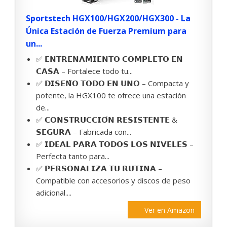
Sportstech HGX100/HGX200/HGX300 - La
Única Estación de Fuerza Premium para
un...
✅ 𝗘𝗡𝗧𝗥𝗘𝗡𝗔𝗠𝗜𝗘𝗡𝗧𝗢 𝗖𝗢𝗠𝗣𝗟𝗘𝗧𝗢 𝗘𝗡
𝗖𝗔𝗦𝗔 – Fortalece todo tu...
✅ 𝗗𝗜𝗦𝗘𝗡̃𝗢 𝗧𝗢𝗗𝗢 𝗘𝗡 𝗨𝗡𝗢 – Compacta y
potente, la HGX100 te ofrece una estación
de...
✅ 𝗖𝗢𝗡𝗦𝗧𝗥𝗨𝗖𝗖𝗜𝗢́𝗡 𝗥𝗘𝗦𝗜𝗦𝗧𝗘𝗡𝗧𝗘 &
𝗦𝗘𝗚𝗨𝗥𝗔 – Fabricada con...
✅ 𝗜𝗗𝗘𝗔𝗟 𝗣𝗔𝗥𝗔 𝗧𝗢𝗗𝗢𝗦 𝗟𝗢𝗦 𝗡𝗜𝗩𝗘𝗟𝗘𝗦 –
Perfecta tanto para...
✅ 𝗣𝗘𝗥𝗦𝗢𝗡𝗔𝗟𝗜𝗭𝗔 𝗧𝗨 𝗥𝗨𝗧𝗜𝗡𝗔 –
Compatible con accesorios y discos de peso
adicional....
Ver en Amazon