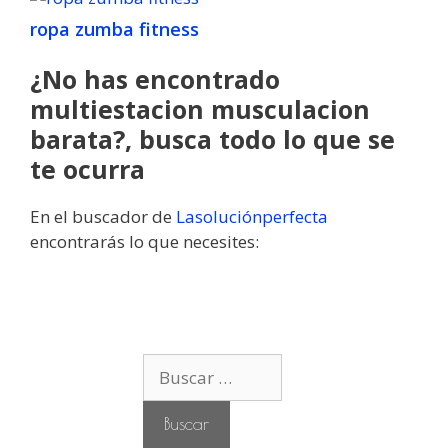
ropa zumba fitness
¿No has encontrado
multiestacion musculacion
barata?, busca todo lo que se
te ocurra
En el buscador de
Lasoluciónperfecta
encontrarás lo que necesites:
B
u
s
c